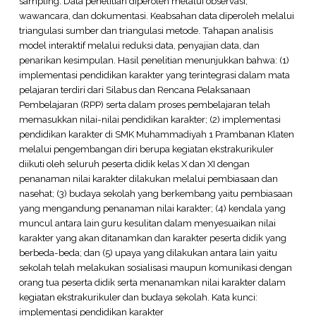
sampling. Data penelitian diperoleh melalui observasi,
wawancara, dan dokumentasi. Keabsahan data diperoleh melalui
triangulasi sumber dan triangulasi metode. Tahapan analisis
model interaktif melalui reduksi data, penyajian data, dan
penarikan kesimpulan. Hasil penelitian menunjukkan bahwa: (1)
implementasi pendidikan karakter yang terintegrasi dalam mata
pelajaran terdiri dari Silabus dan Rencana Pelaksanaan
Pembelajaran (RPP) serta dalam proses pembelajaran telah
memasukkan nilai-nilai pendidikan karakter; (2) implementasi
pendidikan karakter di SMK Muhammadiyah 1 Prambanan Klaten
melalui pengembangan diri berupa kegiatan ekstrakurikuler
diikuti oleh seluruh peserta didik kelas X dan XI dengan
penanaman nilai karakter dilakukan melalui pembiasaan dan
nasehat; (3) budaya sekolah yang berkembang yaitu pembiasaan
yang mengandung penanaman nilai karakter; (4) kendala yang
muncul antara lain guru kesulitan dalam menyesuaikan nilai
karakter yang akan ditanamkan dan karakter peserta didik yang
berbeda-beda; dan (5) upaya yang dilakukan antara lain yaitu
sekolah telah melakukan sosialisasi maupun komunikasi dengan
orang tua peserta didik serta menanamkan nilai karakter dalam
kegiatan ekstrakurikuler dan budaya sekolah. Kata kunci:
implementasi pendidikan karakter