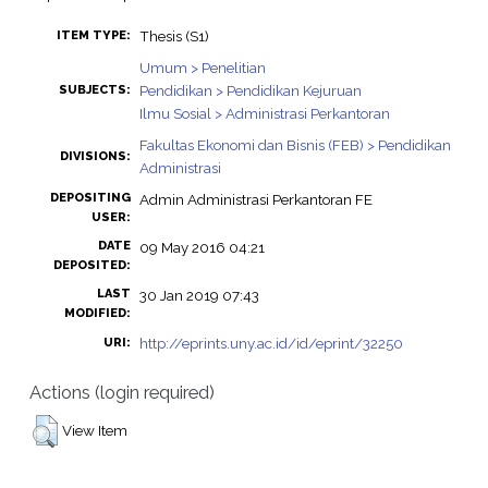
Thesis (S1)
ITEM TYPE:
Umum > Penelitian
Pendidikan > Pendidikan Kejuruan
SUBJECTS:
Ilmu Sosial > Administrasi Perkantoran
Fakultas Ekonomi dan Bisnis (FEB) > Pendidikan
DIVISIONS:
Administrasi
DEPOSITING
Admin Administrasi Perkantoran FE
USER:
DATE
09 May 2016 04:21
DEPOSITED:
LAST
30 Jan 2019 07:43
MODIFIED:
http://eprints.uny.ac.id/id/eprint/32250
URI:
Actions (login required)
View Item