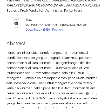
Maya Rusmayanti, Maya
(2016)
IMPLEMENTASI PENDIDIKAN
KARAKTER DI SMK MUHAMMADIYAH 1 PRAMBANAN KLATEN.
S1 thesis, Prodi Pendidikan Administrasi Perkantoran.
Text
SKRIPSI_MAYA RUSMAYANTI_11402244019.doc.pdf
Download (4MB)
|
Preview
Abstract
Penelitian ini bertujuan untuk mengetahui implementasi
pendidikan karakter yang terintegrasi dalam mata pelajaran,
penanaman nilai karakter melalui pengembangan diri, dan
penanaman nilai karakter melalui budaya sekolah di SMK
Muhammadiyah 1 Prambanan Klaten, selain itu untuk
mengetahui kendala dalam implementasi pendidikan karakter
dan upaya yang dilakukan untuk mengatasi kendala tersebut.
Penelitian ini merupakan penelitian kualitatif. Informan dalam
penelitian ini adalah waka kurikulum, waka kesiswaan, 5 guru ,
dan 12 peserta didik SMK Muhammadiyah 1 Prambanan Klaten
yang ditentukan dengan menggunakan teknik snowball