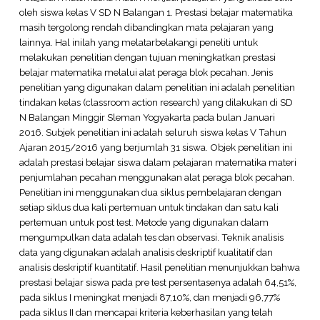
oleh siswa kelas V SD N Balangan 1. Prestasi belajar matematika
masih tergolong rendah dibandingkan mata pelajaran yang
lainnya. Hal inilah yang melatarbelakangi peneliti untuk
melakukan penelitian dengan tujuan meningkatkan prestasi
belajar matematika melalui alat peraga blok pecahan. Jenis
penelitian yang digunakan dalam penelitian ini adalah penelitian
tindakan kelas (classroom action research) yang dilakukan di SD
N Balangan Minggir Sleman Yogyakarta pada bulan Januari
2016. Subjek penelitian ini adalah seluruh siswa kelas V Tahun
Ajaran 2015/2016 yang berjumlah 31 siswa. Objek penelitian ini
adalah prestasi belajar siswa dalam pelajaran matematika materi
penjumlahan pecahan menggunakan alat peraga blok pecahan.
Penelitian ini menggunakan dua siklus pembelajaran dengan
setiap siklus dua kali pertemuan untuk tindakan dan satu kali
pertemuan untuk post test. Metode yang digunakan dalam
mengumpulkan data adalah tes dan observasi. Teknik analisis
data yang digunakan adalah analisis deskriptif kualitatif dan
analisis deskriptif kuantitatif. Hasil penelitian menunjukkan bahwa
prestasi belajar siswa pada pre test persentasenya adalah 64,51%,
pada siklus I meningkat menjadi 87,10%, dan menjadi 96,77%
pada siklus II dan mencapai kriteria keberhasilan yang telah