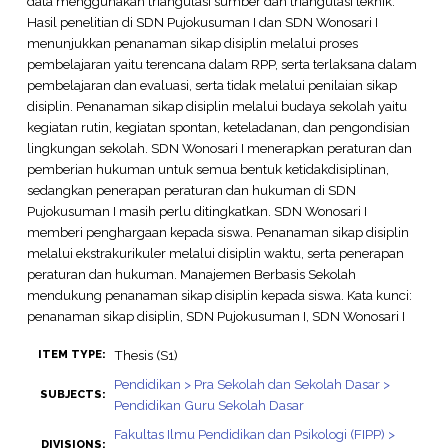
data menggunakan triangulasi sumber dan triangulasi teknik.
Hasil penelitian di SDN Pujokusuman I dan SDN Wonosari I
menunjukkan penanaman sikap disiplin melalui proses
pembelajaran yaitu terencana dalam RPP, serta terlaksana dalam
pembelajaran dan evaluasi, serta tidak melalui penilaian sikap
disiplin. Penanaman sikap disiplin melalui budaya sekolah yaitu
kegiatan rutin, kegiatan spontan, keteladanan, dan pengondisian
lingkungan sekolah. SDN Wonosari I menerapkan peraturan dan
pemberian hukuman untuk semua bentuk ketidakdisiplinan,
sedangkan penerapan peraturan dan hukuman di SDN
Pujokusuman I masih perlu ditingkatkan. SDN Wonosari I
memberi penghargaan kepada siswa. Penanaman sikap disiplin
melalui ekstrakurikuler melalui disiplin waktu, serta penerapan
peraturan dan hukuman. Manajemen Berbasis Sekolah
mendukung penanaman sikap disiplin kepada siswa. Kata kunci:
penanaman sikap disiplin, SDN Pujokusuman I, SDN Wonosari I
Thesis (S1)
ITEM TYPE:
Pendidikan > Pra Sekolah dan Sekolah Dasar >
SUBJECTS:
Pendidikan Guru Sekolah Dasar
Fakultas Ilmu Pendidikan dan Psikologi (FIPP) >
DIVISIONS: