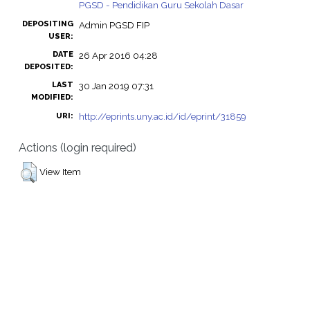
PGSD - Pendidikan Guru Sekolah Dasar
DEPOSITING
Admin PGSD FIP
USER:
DATE
26 Apr 2016 04:28
DEPOSITED:
LAST
30 Jan 2019 07:31
MODIFIED:
http://eprints.uny.ac.id/id/eprint/31859
URI:
Actions (login required)
View Item