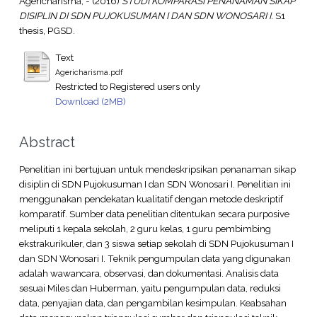
Agericharisma, -
(2016)
STUDI KOMPARASI PENANAMAN SIKAP
DISIPLIN DI SDN PUJOKUSUMAN I DAN SDN WONOSARI I.
S1
thesis, PGSD.
Text
Agericharisma.pdf
Restricted to Registered users only
Download (2MB)
Abstract
Penelitian ini bertujuan untuk mendeskripsikan penanaman sikap
disiplin di SDN Pujokusuman I dan SDN Wonosari I. Penelitian ini
menggunakan pendekatan kualitatif dengan metode deskriptif
komparatif. Sumber data penelitian ditentukan secara purposive
meliputi 1 kepala sekolah, 2 guru kelas, 1 guru pembimbing
ekstrakurikuler, dan 3 siswa setiap sekolah di SDN Pujokusuman I
dan SDN Wonosari I. Teknik pengumpulan data yang digunakan
adalah wawancara, observasi, dan dokumentasi. Analisis data
sesuai Miles dan Huberman, yaitu pengumpulan data, reduksi
data, penyajian data, dan pengambilan kesimpulan. Keabsahan