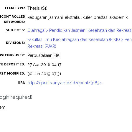
Thesis (S1)
ITEM TYPE:
NCONTROLLED
kebugaran jasmani, ekstrakulikuler, prestasi akademik
KEYWORDS:
Olahraga > Pendidikan Jasmani Kesehatan dan Rekreas
SUBJECTS:
Fakultas Ilmu Keolahragaan dan Kesehatan (FIKK) > Pe
DIVISIONS:
Rekreasi (PJKR)
Perpustakaan FIK
OSITING USER:
27 Apr 2016 04:17
TE DEPOSITED:
30 Jan 2019 07:31
AST MODIFIED:
http://eprints.uny.ac.id/id/eprint/31834
URI:
login required)
tem