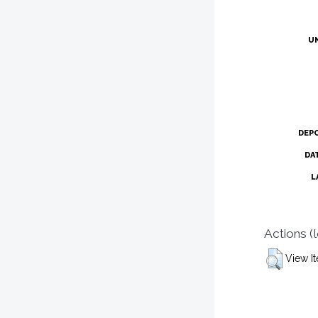
U
DEP
DA
L
Actions (
View I