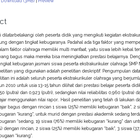
Download (3MB)
|
Preview
ct
ni dilatarbelakangi oleh peserta didik yang mengikuti kegiatan ekstrakur
kung dengan tingkat kebugaranya. Padahal ada tiga faktor yang mempen
lam faktor olahraga memiliki multi manfaat, yaitu siswa lebih kebal te
ang bagus maka mereka bisa meningkatkan prestasi belajarnya. Dengan 
ngkat kebugaran jasmani siswa peserta ekstrakurikuler olahraga SMP
litian yang digunakan adalah penelitian deskriptif. Pengumpulan data
itian ini adalah seluruh peserta ekstrakurikuler olahraga yang berjuml
hun 2010 untuk usia 13-15 tahun dilihat dari prestasi belajar peserta d
950 (putra) dan 0,923 (putri), sedangkan nilai reliabilitas 0,960 (putra)
ajar menggunakan nilai rapor.. Hasil penelitian yang telah di lakukan d
lajar bagus dengan rincian 1 siswa (25%) memiliki kebugaran “baik”, 2 
bugaran “kurang”, untuk murid dengan prestasi akademik sedang terdap
bugaran “sedang, 19 siswa (76%) memiliki kebugaran “kurang” dan un
%) dengan rincian, 2 siswa (25%) memiliki kebugaran “baik”, 3 siswa (3
bugaan “kurang”.