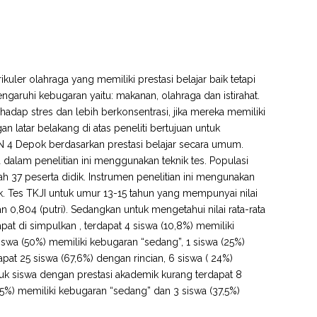
ikuler olahraga yang memiliki prestasi belajar baik tetapi
garuhi kebugaran yaitu: makanan, olahraga dan istirahat.
rhadap stres dan lebih berkonsentrasi, jika mereka memiliki
latar belakang di atas peneliti bertujuan untuk
 N 4 Depok berdasarkan prestasi belajar secara umum.
 dalam penelitian ini menggunakan teknik tes. Populasi
ah 37 peserta didik. Instrumen penelitian ini mengunakan
idik. Tes TKJI untuk umur 13-15 tahun yang mempunyai nilai
 dan 0,804 (putri). Sedangkan untuk mengetahui nilai rata-rata
apat di simpulkan , terdapat 4 siswa (10,8%) memiliki
siswa (50%) memiliki kebugaran “sedang”, 1 siswa (25%)
at 25 siswa (67,6%) dengan rincian, 6 siswa ( 24%)
tuk siswa dengan prestasi akademik kurang terdapat 8
7,5%) memiliki kebugaran “sedang” dan 3 siswa (37,5%)