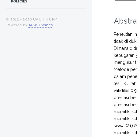
POLICIES
Abstra
© 2012 -
2026 UPT. TIK UNY
Powered by
APW Themes
.
Penelitian i
tidak di du
Dimana dida
kebugaran y
mengukur ti
Metode pene
dalam penel
tes TKJI ta
validitas 0,
prestasi bel
prestasi be
memiliki ke
memiliki ke
siswa (21,6
memiliki ke