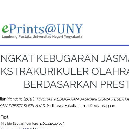
INGKAT KEBUGARAN JASMA
EKSTRAKURIKULER OLAHR
BERDASARKAN PREST
tian Yontoro
(2015)
TINGKAT KEBUGARAN JASMANI SISWA PESERT
AN PRESTASI BELAJAR.
S1 thesis, Fakultas Ilmu Keolahragaan.
Text
Mis Ido Septian Yoantoro_11601241020.pdf