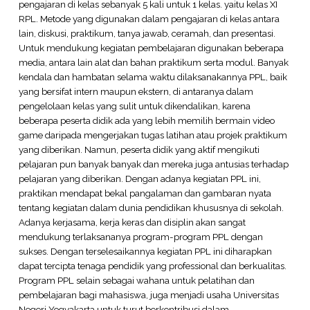
pengajaran di kelas sebanyak 5 kali untuk 1 kelas. yaitu kelas XI
RPL. Metode yang digunakan dalam pengajaran di kelas antara
lain, diskusi, praktikum, tanya jawab, ceramah, dan presentasi.
Untuk mendukung kegiatan pembelajaran digunakan beberapa
media, antara lain alat dan bahan praktikum serta modul. Banyak
kendala dan hambatan selama waktu dilaksanakannya PPL, baik
yang bersifat intern maupun ekstern, di antaranya dalam
pengelolaan kelas yang sulit untuk dikendalikan, karena
beberapa peserta didik ada yang lebih memilih bermain video
game daripada mengerjakan tugas latihan atau projek praktikum
yang diberikan. Namun, peserta didik yang aktif mengikuti
pelajaran pun banyak banyak dan mereka juga antusias terhadap
pelajaran yang diberikan. Dengan adanya kegiatan PPL ini,
praktikan mendapat bekal pangalaman dan gambaran nyata
tentang kegiatan dalam dunia pendidikan khususnya di sekolah.
Adanya kerjasama, kerja keras dan disiplin akan sangat
mendukung terlaksananya program-program PPL dengan
sukses. Dengan terselesaikannya kegiatan PPL ini diharapkan
dapat tercipta tenaga pendidik yang professional dan berkualitas.
Program PPL selain sebagai wahana untuk pelatihan dan
pembelajaran bagi mahasiswa, juga menjadi usaha Universitas
Negeri Yogyakarta untuk turut berkontribusi dalam