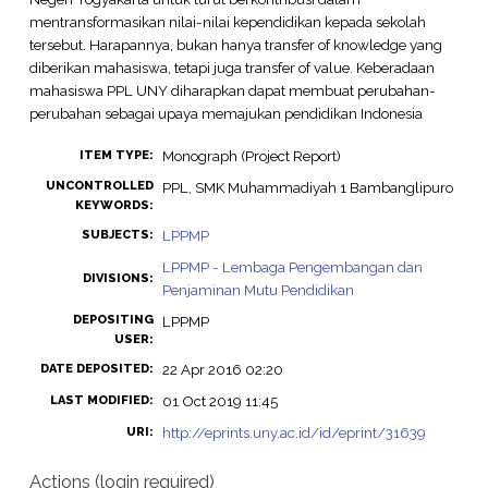
mentransformasikan nilai-nilai kependidikan kepada sekolah
tersebut. Harapannya, bukan hanya transfer of knowledge yang
diberikan mahasiswa, tetapi juga transfer of value. Keberadaan
mahasiswa PPL UNY diharapkan dapat membuat perubahan-
perubahan sebagai upaya memajukan pendidikan Indonesia
Monograph (Project Report)
ITEM TYPE:
UNCONTROLLED
PPL, SMK Muhammadiyah 1 Bambanglipuro
KEYWORDS:
LPPMP
SUBJECTS:
LPPMP - Lembaga Pengembangan dan
DIVISIONS:
Penjaminan Mutu Pendidikan
DEPOSITING
LPPMP
USER:
22 Apr 2016 02:20
DATE DEPOSITED:
01 Oct 2019 11:45
LAST MODIFIED:
http://eprints.uny.ac.id/id/eprint/31639
URI:
Actions (login required)