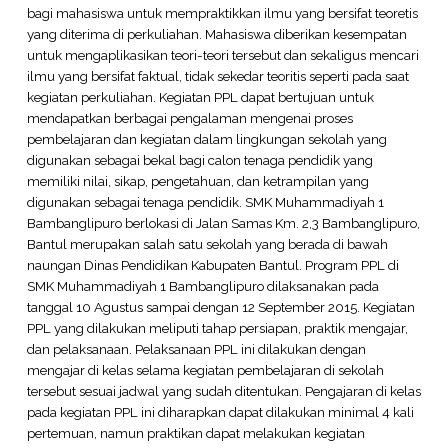
bagi mahasiswa untuk mempraktikkan ilmu yang bersifat teoretis
yang diterima di perkuliahan. Mahasiswa diberikan kesempatan
untuk mengaplikasikan teori-teori tersebut dan sekaligus mencari
ilmu yang bersifat faktual, tidak sekedar teoritis seperti pada saat
kegiatan perkuliahan. Kegiatan PPL dapat bertujuan untuk
mendapatkan berbagai pengalaman mengenai proses
pembelajaran dan kegiatan dalam lingkungan sekolah yang
digunakan sebagai bekal bagi calon tenaga pendidik yang
memiliki nilai, sikap, pengetahuan, dan ketrampilan yang
digunakan sebagai tenaga pendidik. SMK Muhammadiyah 1
Bambanglipuro berlokasi di Jalan Samas Km. 2,3 Bambanglipuro,
Bantul merupakan salah satu sekolah yang berada di bawah
naungan Dinas Pendidikan Kabupaten Bantul. Program PPL di
SMK Muhammadiyah 1 Bambanglipuro dilaksanakan pada
tanggal 10 Agustus sampai dengan 12 September 2015. Kegiatan
PPL yang dilakukan meliputi tahap persiapan, praktik mengajar,
dan pelaksanaan. Pelaksanaan PPL ini dilakukan dengan
mengajar di kelas selama kegiatan pembelajaran di sekolah
tersebut sesuai jadwal yang sudah ditentukan. Pengajaran di kelas
pada kegiatan PPL ini diharapkan dapat dilakukan minimal 4 kali
pertemuan, namun praktikan dapat melakukan kegiatan