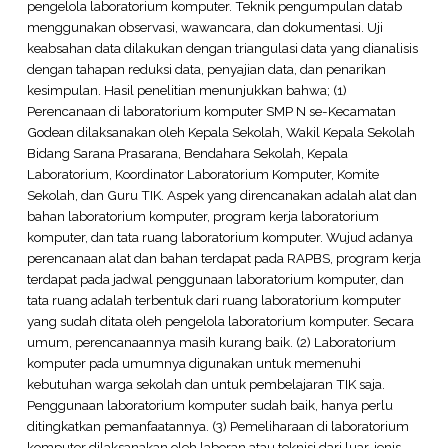
pengelola laboratorium komputer. Teknik pengumpulan datab
menggunakan observasi, wawancara, dan dokumentasi. Uji
keabsahan data dilakukan dengan triangulasi data yang dianalisis
dengan tahapan reduksi data, penyajian data, dan penarikan
kesimpulan. Hasil penelitian menunjukkan bahwa; (1)
Perencanaan di laboratorium komputer SMP N se-Kecamatan
Godean dilaksanakan oleh Kepala Sekolah, Wakil Kepala Sekolah
Bidang Sarana Prasarana, Bendahara Sekolah, Kepala
Laboratorium, Koordinator Laboratorium Komputer, Komite
Sekolah, dan Guru TIK. Aspek yang direncanakan adalah alat dan
bahan laboratorium komputer, program kerja laboratorium
komputer, dan tata ruang laboratorium komputer. Wujud adanya
perencanaan alat dan bahan terdapat pada RAPBS, program kerja
terdapat pada jadwal penggunaan laboratorium komputer, dan
tata ruang adalah terbentuk dari ruang laboratorium komputer
yang sudah ditata oleh pengelola laboratorium komputer. Secara
umum, perencanaannya masih kurang baik. (2) Laboratorium
komputer pada umumnya digunakan untuk memenuhi
kebutuhan warga sekolah dan untuk pembelajaran TIK saja.
Penggunaan laboratorium komputer sudah baik, hanya perlu
ditingkatkan pemanfaatannya. (3) Pemeliharaan di laboratorium
komputer dilaksanakan oleh laboran atau teknisi dari luar, jenis