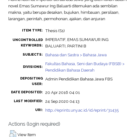
novel Emas Sumawur Ing Baluarti ditemukan ada sembilan
makna, yaitu berupa desakan, bujukan, himbauan, persilaan,
larangan, perintah, permohonan, ajakan, dan anjuran
Thesis (S1)
ITEM TYPE:
IMPERATIF, EMAS SUMAWUR ING
UNCONTROLLED
KEYWORDS:
BALUARTI, PARTINI B
Bahasa dan Sastra > Bahasa Jawa
SUBJECTS:
Fakultas Bahasa, Seni dan Budaya (FBSB) >
DIVISIONS:
Pendidikan Bahasa Daerah
DEPOSITING
Admin Pendidikan Bahasa Jawa FBS
USER:
20 Apr 2016 04:01
DATE DEPOSITED:
24 Sep 2020 04:13
LAST MODIFIED:
http://eprints.uny.ac.id/id/eprint/31435
URI:
Actions (login required)
View Item