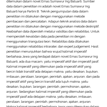
ditemukan dalam novel Emas Sumawur Ing Baluarti. Sumber
data dalam penelitian ini adalah novel Emas Sumawur Ing
Baluarti karya Partini B. Teknik pengumpulan data dalam
penelitian ini dilakukan dengan menggunakan metode
pembacaan dan pencatatan. Adapun teknik analisis data dalam
penelitian ini dilakukan dengan menggunakan metode deskriptif.
Keabsahan data diperoleh melalui validitas dan reliabilitas. Untuk
memperoleh kevalidan data pada penelitian ini dengan
menggunakan triangulasi teori. Reliabilitas data dilakukan
menggunakan reliabilitas intrarater, dan expert judgement. Hasil
penelitian menunjukkan bahwa wujud kalimat imperatif
berbahasa Jawa yang terdapat dalam novel Emas Sumawur Ing
Baluarti, ada dua macam, yaitu imperatif aktif dan imperatif pasif.
Kalimat imperatif yang ditemukan pada imperatif aktif yang
berciri tidak transitif ada delapan makna, yaitu desakan, bujukan,
imbauan, persilaan, larangan, perintah, ajakan, anjuran. dan pada
imperatif aktif yang berciri transitif ada tujuh makna, yaitu
desakan, bujukan, larangan, perintah, permohonan, ajakan,
anjuran. Sedangkan kalimat imperatif yang ditemukan pada
imperatif pasif ada delapan makna, yaitu desakan, imbauan,
persilaan, larangan, perintah, permohonan, ajakan, anjuran.
Makna kalimat imperatif berbahasa Jawa yang ditemukan dalam