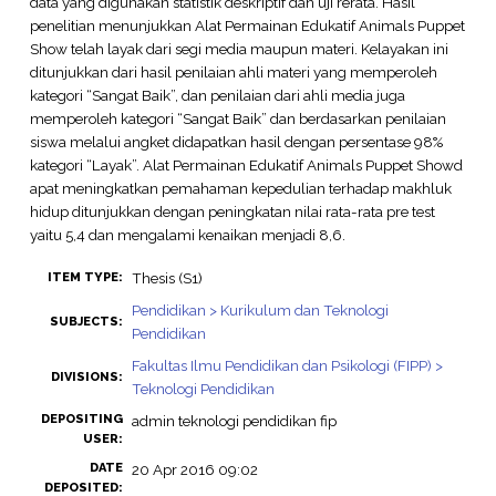
data yang digunakan statistik deskriptif dan uji rerata. Hasil
penelitian menunjukkan Alat Permainan Edukatif Animals Puppet
Show telah layak dari segi media maupun materi. Kelayakan ini
ditunjukkan dari hasil penilaian ahli materi yang memperoleh
kategori “Sangat Baik”, dan penilaian dari ahli media juga
memperoleh kategori “Sangat Baik” dan berdasarkan penilaian
siswa melalui angket didapatkan hasil dengan persentase 98%
kategori “Layak”. Alat Permainan Edukatif Animals Puppet Showd
apat meningkatkan pemahaman kepedulian terhadap makhluk
hidup ditunjukkan dengan peningkatan nilai rata-rata pre test
yaitu 5,4 dan mengalami kenaikan menjadi 8,6.
Thesis (S1)
ITEM TYPE:
Pendidikan > Kurikulum dan Teknologi
SUBJECTS:
Pendidikan
Fakultas Ilmu Pendidikan dan Psikologi (FIPP) >
DIVISIONS:
Teknologi Pendidikan
DEPOSITING
admin teknologi pendidikan fip
USER:
DATE
20 Apr 2016 09:02
DEPOSITED: