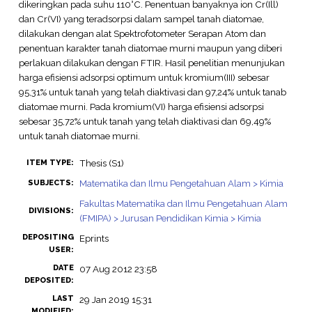
dikeringkan pada suhu 110°C. Penentuan banyaknya ion Cr(Ill)
dan Cr(VI) yang teradsorpsi dalam sampel tanah diatomae,
dilakukan dengan alat Spektrofotometer Serapan Atom dan
penentuan karakter tanah diatomae murni maupun yang diberi
perlakuan dilakukan dengan FTIR. Hasil penelitian menunjukan
harga efisiensi adsorpsi optimum untuk kromium(III) sebesar
95,31% untuk tanah yang telah diaktivasi dan 97,24% untuk tanab
diatomae murni. Pada kromium(VI) harga efisiensi adsorpsi
sebesar 35,72% untuk tanah yang telah diaktivasi dan 69,49%
untuk tanah diatomae murni.
Thesis (S1)
ITEM TYPE:
Matematika dan Ilmu Pengetahuan Alam > Kimia
SUBJECTS:
Fakultas Matematika dan Ilmu Pengetahuan Alam
DIVISIONS:
(FMIPA) > Jurusan Pendidikan Kimia > Kimia
DEPOSITING
Eprints
USER:
DATE
07 Aug 2012 23:58
DEPOSITED:
LAST
29 Jan 2019 15:31
MODIFIED: