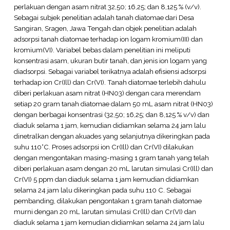
perlakuan dengan asam nitrat 32,50; 16,25; dan 8,125 % (v/v).
Sebagai subjek penelitian adalah tanah diatomae dari Desa
Sangiran, Sragen, Jawa Tengah dan objek penelitian adalah
adsorpsi tanah diatomae terhadap ion logam kromium(III) dan
kromium(VI). Variabel bebas dalam penelitian ini meliputi
konsentrasi asam, ukuran butir tanah, dan jenis ion logam yang
diadsorpsi. Sebagai variabel terikatnya adalah efisiensi adsorpsi
terhadap ion Cr(Ill) dan Cr(VI). Tanah diatomae terlebih dahulu
diberi perlakuan asam nitrat (HN03) dengan cara merendam
setiap 20 gram tanah diatomae dalam 50 mL asam nitrat (HN03)
dengan berbagai konsentrasi (32,50; 16,25; dan 8,125 % v/v) dan
diaduk selama 1 jam, kemudian didiamkan selama 24 jam lalu
dinetralkan dengan akuades yang selanjutnya dikeringkan pada
suhu 110°C. Proses adsorpsi ion Cr(Ill) dan Cr(VI) dilakukan
dengan mengontakan masing-masing 1 gram tanah yang telah
diberi perlakuan asam dengan 20 mL larutan simulasi Cr(Ill) dan
Cr(VI) 5 ppm dan diaduk selama 1 jam kemudian didiamkan
selama 24 jam lalu dikeringkan pada suhu 110 C. Sebagai
pembanding, dilakukan pengontakan 1 gram tanah diatomae
murni dengan 20 mL larutan simulasi Cr(Ill) dan Cr(VI) dan
diaduk selama 1 jam kemudian didiamkan selama 24 jam lalu