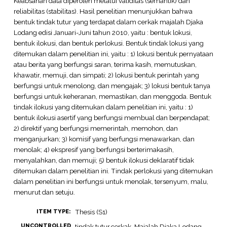
Keabsahan data diperoleh melalui validitas (semantik) dan
reliabilitas (stabilitas). Hasil penelitian menunjukkan bahwa
bentuk tindak tutur yang terdapat dalam cerkak majalah Djaka
Lodang edisi Januari-Juni tahun 2010, yaitu : bentuk lokusi,
bentuk ilokusi, dan bentuk perlokusi. Bentuk tindak lokusi yang
ditemukan dalam penelitian ini, yaitu : 1) lokusi bentuk pernyataan
atau berita yang berfungsi saran, terima kasih, memutuskan,
khawatir, memuji, dan simpati; 2) lokusi bentuk perintah yang
berfungsi untuk menolong, dan mengajak; 3) lokusi bentuk tanya
berfungsi untuk keheranan, memastikan, dan menggoda. Bentuk
tindak ilokusi yang ditemukan dalam penelitian ini, yaitu : 1)
bentuk ilokusi asertif yang berfungsi membual dan berpendapat;
2) direktif yang berfungsi memerintah, memohon, dan
menganjurkan; 3) komisif yang berfungsi menawarkan, dan
menolak; 4) ekspresif yang berfungsi berterimakasih,
menyalahkan, dan memuji; 5) bentuk ilokusi deklaratif tidak
ditemukan dalam penelitian ini. Tindak perlokusi yang ditemukan
dalam penelitian ini berfungsi untuk menolak, tersenyum, malu,
menurut dan setuju.
Thesis (S1)
ITEM TYPE:
UNCONTROLLED
tindak tutur,cerkak, Majalah Djaka Lodang