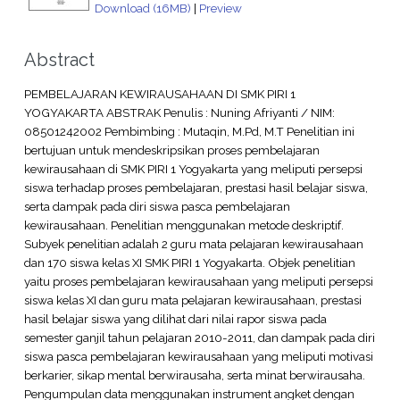
Download (16MB)
|
Preview
Abstract
PEMBELAJARAN KEWIRAUSAHAAN DI SMK PIRI 1
YOGYAKARTA ABSTRAK Penulis : Nuning Afriyanti / NIM:
08501242002 Pembimbing : Mutaqin, M.Pd, M.T Penelitian ini
bertujuan untuk mendeskripsikan proses pembelajaran
kewirausahaan di SMK PIRI 1 Yogyakarta yang meliputi persepsi
siswa terhadap proses pembelajaran, prestasi hasil belajar siswa,
serta dampak pada diri siswa pasca pembelajaran
kewirausahaan. Penelitian menggunakan metode deskriptif.
Subyek penelitian adalah 2 guru mata pelajaran kewirausahaan
dan 170 siswa kelas XI SMK PIRI 1 Yogyakarta. Objek penelitian
yaitu proses pembelajaran kewirausahaan yang meliputi persepsi
siswa kelas XI dan guru mata pelajaran kewirausahaan, prestasi
hasil belajar siswa yang dilihat dari nilai rapor siswa pada
semester ganjil tahun pelajaran 2010-2011, dan dampak pada diri
siswa pasca pembelajaran kewirausahaan yang meliputi motivasi
berkarier, sikap mental berwirausaha, serta minat berwirausaha.
Pengumpulan data menggunakan instrument angket dengan