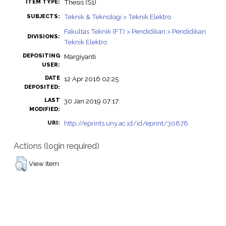
Thesis (S1)
ITEM TYPE:
Teknik & Teknologi > Teknik Elektro
SUBJECTS:
Fakultas Teknik (FT) > Pendidikan > Pendidikan
DIVISIONS:
Teknik Elektro
DEPOSITING
Margiyanti
USER:
DATE
12 Apr 2016 02:25
DEPOSITED:
LAST
30 Jan 2019 07:17
MODIFIED:
http://eprints.uny.ac.id/id/eprint/30878
URI:
Actions (login required)
View Item