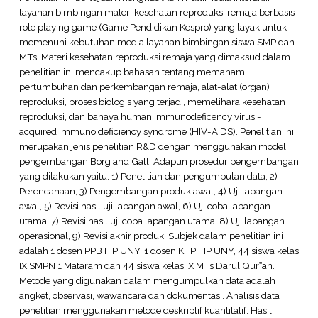
layanan bimbingan materi kesehatan reproduksi remaja berbasis
role playing game (Game Pendidikan Kespro) yang layak untuk
memenuhi kebutuhan media layanan bimbingan siswa SMP dan
MTs. Materi kesehatan reproduksi remaja yang dimaksud dalam
penelitian ini mencakup bahasan tentang memahami
pertumbuhan dan perkembangan remaja, alat-alat (organ)
reproduksi, proses biologis yang terjadi, memelihara kesehatan
reproduksi, dan bahaya human immunodeficency virus -
acquired immuno deficiency syndrome (HIV-AIDS). Penelitian ini
merupakan jenis penelitian R&D dengan menggunakan model
pengembangan Borg and Gall. Adapun prosedur pengembangan
yang dilakukan yaitu: 1) Penelitian dan pengumpulan data, 2)
Perencanaan, 3) Pengembangan produk awal, 4) Uji lapangan
awal, 5) Revisi hasil uji lapangan awal, 6) Uji coba lapangan
utama, 7) Revisi hasil uji coba lapangan utama, 8) Uji lapangan
operasional, 9) Revisi akhir produk. Subjek dalam penelitian ini
adalah 1 dosen PPB FIP UNY, 1 dosen KTP FIP UNY, 44 siswa kelas
IX SMPN 1 Mataram dan 44 siswa kelas IX MTs Darul Qur‟an.
Metode yang digunakan dalam mengumpulkan data adalah
angket, observasi, wawancara dan dokumentasi. Analisis data
penelitian menggunakan metode deskriptif kuantitatif. Hasil