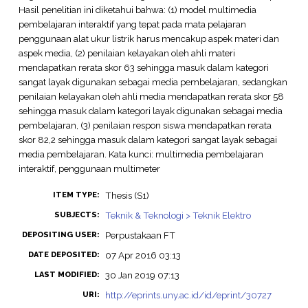
Hasil penelitian ini diketahui bahwa: (1) model multimedia
pembelajaran interaktif yang tepat pada mata pelajaran
penggunaan alat ukur listrik harus mencakup aspek materi dan
aspek media, (2) penilaian kelayakan oleh ahli materi
mendapatkan rerata skor 63 sehingga masuk dalam kategori
sangat layak digunakan sebagai media pembelajaran, sedangkan
penilaian kelayakan oleh ahli media mendapatkan rerata skor 58
sehingga masuk dalam kategori layak digunakan sebagai media
pembelajaran, (3) penilaian respon siswa mendapatkan rerata
skor 82,2 sehingga masuk dalam kategori sangat layak sebagai
media pembelajaran. Kata kunci: multimedia pembelajaran
interaktif, penggunaan multimeter
Thesis (S1)
ITEM TYPE:
Teknik & Teknologi > Teknik Elektro
SUBJECTS:
Perpustakaan FT
DEPOSITING USER:
07 Apr 2016 03:13
DATE DEPOSITED:
30 Jan 2019 07:13
LAST MODIFIED:
http://eprints.uny.ac.id/id/eprint/30727
URI: