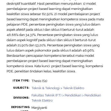
deskriptif kuantitatif. Hasil penelitian menunjukkan: 1) model
pembelajaran project based learning dapat meningkatkan
keaktifan siswa sebesar 62,50%. 2) model pembelajaran project
based learning dapat meningkatkan kompetensi siswa pada mata
pelajaran PDE, persentase peningkatan siswa yang lulus dalam
aspek afektif pada siklus I dan siklus II berturut-turut adalah
46,88% dan 34,37%. Persentase peningkatan siswa yang lulus
dalam aspek kognitif pada siklus I dan siklus II berturut-turut
adalah 21,90% dan 53,20%. Persentase peningkatan siswa yang
lulus dalam aspek psikomotor pada siklus II adalah 46,96%.
Berdasarkan pencapaian kompetensi tersebut maka model
pembelajaran project based learning dapat meningkatkan
kompetensi siswa. Kata kunci: project based learning, kompetensi
PDE, penelitian tindakan kelas, keaktifan siswa.
Thesis (S1)
ITEM TYPE:
Teknik & Teknologi > Teknik Elektro
SUBJECTS:
Fakultas Teknik (FT) > Pendidikan > Pendidikan
DIVISIONS:
Teknik Elektro
DEPOSITING
Margiyanti