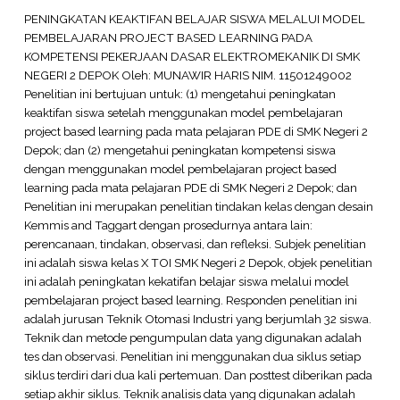
PENINGKATAN KEAKTIFAN BELAJAR SISWA MELALUI MODEL
PEMBELAJARAN PROJECT BASED LEARNING PADA
KOMPETENSI PEKERJAAN DASAR ELEKTROMEKANIK DI SMK
NEGERI 2 DEPOK Oleh: MUNAWIR HARIS NIM. 11501249002
Penelitian ini bertujuan untuk: (1) mengetahui peningkatan
keaktifan siswa setelah menggunakan model pembelajaran
project based learning pada mata pelajaran PDE di SMK Negeri 2
Depok; dan (2) mengetahui peningkatan kompetensi siswa
dengan menggunakan model pembelajaran project based
learning pada mata pelajaran PDE di SMK Negeri 2 Depok; dan
Penelitian ini merupakan penelitian tindakan kelas dengan desain
Kemmis and Taggart dengan prosedurnya antara lain:
perencanaan, tindakan, observasi, dan refleksi. Subjek penelitian
ini adalah siswa kelas X TOI SMK Negeri 2 Depok, objek penelitian
ini adalah peningkatan kekatifan belajar siswa melalui model
pembelajaran project based learning. Responden penelitian ini
adalah jurusan Teknik Otomasi Industri yang berjumlah 32 siswa.
Teknik dan metode pengumpulan data yang digunakan adalah
tes dan observasi. Penelitian ini menggunakan dua siklus setiap
siklus terdiri dari dua kali pertemuan. Dan posttest diberikan pada
setiap akhir siklus. Teknik analisis data yang digunakan adalah