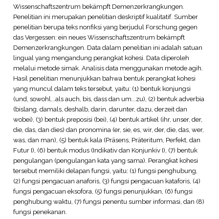
Wissenschaftszentrum bekämpft Demenzerkrangkungen.
Penelitian ini merupakan penelitian deskriptif kualitatif. Sumber
penelitian berupa teks nonfiksi yang berjudul Forschung gegen
das Vergessen: ein neues Wissenschaftszentrum bekämpft
Demenzerkrangkungen. Data dalam penelitian ini adalah satuan
lingual yang mengandung perangkat kohesi. Data diperoleh
melalui metode simak. Analisis data menggunakan metode agih.
Hasil penelitian menunjukkan bahwa bentuk perangkat kohesi
yang muncul dalam teks tersebut, yaitu: (1) bentuk konjungsi
(und, sowohl...als auch, bis, dass dan um...zu), (2) bentuk adverbia
(bislang, damals, deshalb, darin, darunter, dazu, derzeit dan
wobei), (3) bentuk preposisi (bei), (4) bentuk artikel (ihr, unser, der,
die, das, dan dies) dan pronomina (er, sie, es, wir, der, die, das, wer,
was, dan man), (5) bentuk kala (Präsens, Präteritum, Perfekt, dan
Futur I), (6) bentuk modus (Indikativ dan Konjunkiv I), (7) bentuk
pengulangan (pengulangan kata yang sama). Perangkat kohesi
tersebut memiliki delapan fungsi, yaitu: (1) fungsi penghubung,
(2) fungsi pengacuan anaforis, (3) fungsi pengacuan kataforis, (4)
fungsi pengacuan eksofora, (5) fungsi penunjukkan, (6) fungsi
penghubung waktu, (7) fungsi penentu sumber informasi, dan (8)
fungsi penekanan.