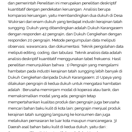
dan pemerintah Penelitian ini merupakan penelitian deskriptif
kuantitatif dengan pendekatan keruangan. Analisis berupa
komparasi keruangan, yaitu membandingkan dua dukuh di Desa
Wukirsari dari enam dukuh yang terdapat industri kerajinan tatah
sungging. Dukuh yang dibandingkan adalah Dukuh Karangasem
dengan responden 42 pengrajin, dan Dukuh Cengkehan dengan
responden 20 pengrajin. Metode pengumpulan data meliputi
observasi, wawancara, dan dokumentasi. Teknik pengolahan data
meliputi editing, coding, dan tabulasi. Teknik analisis data adalah
analisis deskriptif kuantitatif menggunakan tabel frekuensi. Hasil
penelitian menunjukkan bahwa : 1) Pengrajin yang mengalami
hambatan pada industri kerajinan tatah sungging lebih banyak di
Dukuh Cengkehan daripada Dukuh Karangasem; 2) Upaya yang
dilakukan pengrajin di kedua dukuh untuk mengatasi hambatan
adalah : Berusaha meminjam modal di koperasi atau bank, dan
memaksimalkan modal yang ada; pengrajin tetap
mempertahankan kualitas produk dan pengrajin juga berusaha
mencari bahan baku kulit di kota lain; pengrajin menjual produk
kerajinan tatah sungging langsung ke konsumen dan juga
melakukan pemasaran ke luar kota maupun mancanegara. 3)
Daerah asal bahan baku kulit di kedua dukuh, yaitu dari :