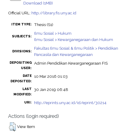
Download (1MB)
Official URL:
http://library.fis.uny.ac.id
Thesis (S1)
ITEM TYPE:
Ilmu Sosial > Hukum
SUBJECTS:
Ilmu Sosial > Kewarganegaraan dan Hukum
Fakultas Ilmu Sosial & Ilmu Politik > Pendidikan
DIVISIONS:
Pancasila dan Kewarganegaraan
DEPOSITING
Admin Pendidikan Kewarganegaraan FIS
USER:
DATE
10 Mar 2016 01:03
DEPOSITED:
LAST
30 Jan 2019 06:48
MODIFIED:
http://eprints.uny.ac.id/id/eprint/30214
URI:
Actions (login required)
View Item