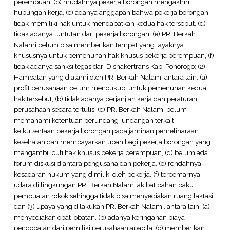
perempuan, (b) mudahnya pekerja borongan mengakhiri
hubungan kerja, (c) adanya anggapan bahwa pekerja borongan
tidak memiliki hak untuk mendapatkan kedua hak tersebut, (d)
tidak adanya tuntutan dari pekerja borongan, (e) PR. Berkah
Nalami belum bisa memberikan tempat yang layaknya
khususnya untuk pemenuhan hak khusus pekerja perempuan, (f)
tidak adanya sanksi tegas dari Disnakertrans Kab. Ponorogo; (2)
Hambatan yang dialami oleh PR. Berkah Nalami antara lain: (a)
profit perusahaan belum mencukupi untuk pemenuhan kedua
hak tersebut, (b) tidak adanya perjanjian kerja dan peraturan
perusahaan secara tertulis, (c) PR. Berkah Nalami belum
memahami ketentuan perundang-undangan terkait
keikutsertaan pekerja borongan pada jaminan pemeliharaan
kesehatan dan membayarkan upah bagi pekerja borongan yang
mengambil cuti hak khusus pekerja perempuan, (d) belum ada
forum diskusi diantara pengusaha dan pekerja, (e) rendahnya
kesadaran hukum yang dimiliki oleh pekerja, (f) tercemarnya
udara di lingkungan PR. Berkah Nalami akibat bahan baku
pembuatan rokok sehingga tidak bisa menyediakan ruang laktasi;
dan (3) upaya yang dilakukan PR. Berkah Nalami, antara lain: (a)
menyediakan obat-obatan, (b) adanya keringanan biaya
pengobatan dari pemiliki perusahaan apabila, (c) memberikan