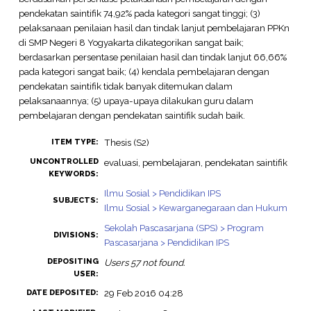
pendekatan saintifik 74,92% pada kategori sangat tinggi; (3)
pelaksanaan penilaian hasil dan tindak lanjut pembelajaran PPKn
di SMP Negeri 8 Yogyakarta dikategorikan sangat baik;
berdasarkan persentase penilaian hasil dan tindak lanjut 66,66%
pada kategori sangat baik; (4) kendala pembelajaran dengan
pendekatan saintifik tidak banyak ditemukan dalam
pelaksanaannya; (5) upaya-upaya dilakukan guru dalam
pembelajaran dengan pendekatan saintifik sudah baik.
Thesis (S2)
ITEM TYPE:
UNCONTROLLED
evaluasi, pembelajaran, pendekatan saintifik
KEYWORDS:
Ilmu Sosial > Pendidikan IPS
SUBJECTS:
Ilmu Sosial > Kewarganegaraan dan Hukum
Sekolah Pascasarjana (SPS) > Program
DIVISIONS:
Pascasarjana > Pendidikan IPS
DEPOSITING
Users 57 not found.
USER:
29 Feb 2016 04:28
DATE DEPOSITED: