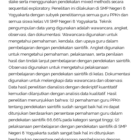
stake serta menggunakan pendekatan mixed methods secara
sequential exploratory. Penelitian ini dilakukan di SMP Negeri 8
Yogyakarta dengan subyek penelitiannya semua guru PPKn dan
semua siswa kelas VII SMP Negeri 8 Yogyakarta. Teknik
pengumpulan data yang digunakan adalah wawancara, angket,
observasi, dan dokumentasi. Wawancara digunakan untuk
mengetahui pemahaman, kendala, dan upaya guru dalam
pembelajaran dengan pendekatan saintifik. Angket digunakan
untuk mengetahui pemahaman, pelaksanaan, serta penilaian
hasil dan tindak lanjut pembelajaran dengan pendekatan saintifik.
Observasi digunakan untuk mengetahui pelaksanaan
pembelajaran dengan pendekatan saintifik di kelas. Dokumentasi
digunakan untuk melengkapi data wawancara dan observasi.
Data hasil penelitian dianalisis dengan deskriptif kuantitatif
kemudian dilanjutkan dengan analisis data kualitatif. Hasil
penelitian menunjukkan bahwa: (1) pemahaman guru PPKn
tentang pendekatan saintifik sudah sangat baik hal ini dapat
ditunjukan berdasarkan persentase pemahaman guru dalam
pendekatan saintifik 66,66% pada kategori sangat tinggi; (2)
pelaksanaan pembelajaran dengan pendekatan saintifik di SMP
Negeri 8 Yogyakarta sudah sangat baik hal ini ditunjukan
berdasarkan persentase pelaksanaan pembelajaran dengan