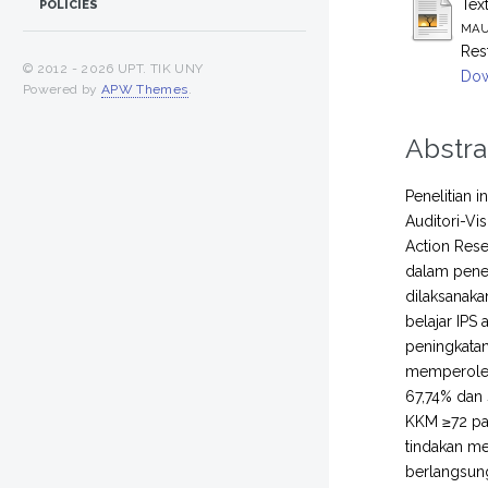
Tex
POLICIES
MAU
Res
© 2012 -
2026 UPT. TIK UNY
Dow
Powered by
APW Themes
.
Abstra
Penelitian 
Auditori-Vis
Action Rese
dalam peneli
dilaksanaka
belajar IPS
peningkatan 
memperoleh 
67,74% dan s
KKM ≥72 pad
tindakan me
berlangsung