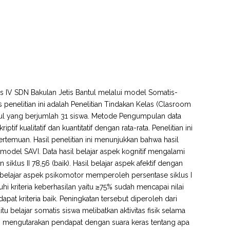
las IV SDN Bakulan Jetis Bantul melalui model Somatis-
is penelitian ini adalah Penelitian Tindakan Kelas (Clasroom
ntul yang berjumlah 31 siswa. Metode Pengumpulan data
ptif kualitatif dan kuantitatif dengan rata-rata. Penelitian ini
ertemuan. Hasil penelitian ini menunjukkan bahwa hasil
 model SAVI. Data hasil belajar aspek kognitif mengalami
n siklus II 78,56 (baik). Hasil belajar aspek afektif dengan
l belajar aspek psikomotor memperoleh persentase siklus I
uhi kriteria keberhasilan yaitu ≥75% sudah mencapai nilai
at kriteria baik. Peningkatan tersebut diperoleh dari
 belajar somatis siswa melibatkan aktivitas fisik selama
dan mengutarakan pendapat dengan suara keras tentang apa