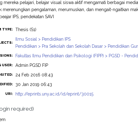
 mereka pelajari, belajar visual siswa aktif mengamati berbagai med
tuk merenungkan pengalaman, merumuskan, dan mengait-ngaitkan mak
 beajar IPS, pendekatan SAVI
Thesis (S1)
M TYPE:
Ilmu Sosial > Pendidikan IPS
JECTS:
Pendidikan > Pra Sekolah dan Sekolah Dasar > Pendidikan Gu
Fakultas Ilmu Pendidikan dan Psikologi (FIPP) > PGSD - Pendi
ISIONS:
Admin PGSD FIP
G USER:
24 Feb 2016 08:43
OSITED:
30 Jan 2019 06:43
DIFIED:
http://eprints.uny.ac.id/id/eprint/30015
URI:
login required)
tem