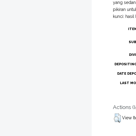
yang sedang
pikiran un
kunci: hasil
ITE
SUB
DIV
DEPOSITIN
DATE DEP
LAST MO
Actions (
View I