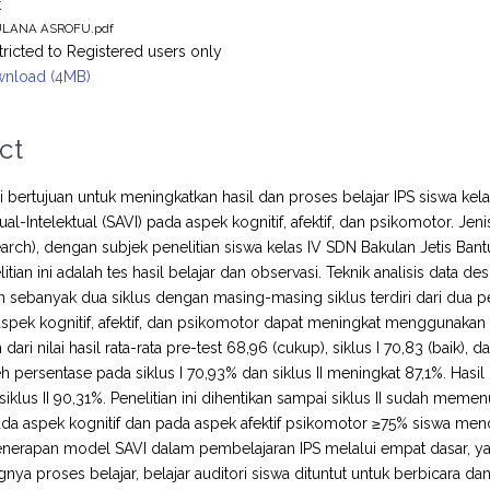
t
LANA ASROFU.pdf
tricted to Registered users only
nload (4MB)
ct
ini bertujuan untuk meningkatkan hasil dan proses belajar IPS siswa ke
ual-Intelektual (SAVI) pada aspek kognitif, afektif, dan psikomotor. Jen
arch), dengan subjek penelitian siswa kelas IV SDN Bakulan Jetis Ba
tian ini adalah tes hasil belajar dan observasi. Teknik analisis data deskri
n sebanyak dua siklus dengan masing-masing siklus terdiri dari dua p
 aspek kognitif, afektif, dan psikomotor dapat meningkat menggunakan
dari nilai hasil rata-rata pre-test 68,96 (cukup), siklus I 70,83 (baik), da
persentase pada siklus I 70,93% dan siklus II meningkat 87,1%. Hasi
iklus II 90,31%. Penelitian ini dihentikan sampai siklus II sudah memen
a aspek kognitif dan pada aspek afektif psikomotor ≥75% siswa mendap
nerapan model SAVI dalam pembelajaran IPS melalui empat dasar, yaitu
nya proses belajar, belajar auditori siswa dituntut untuk berbicara 