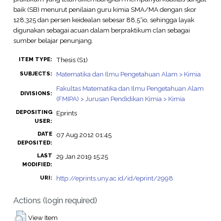
baik (SB) menurut penilaian guru kimia SMA/MA dengan skor
128,325 dan persen keidealan sebesar 88,5°io, sehingga layak
digunakan sebagai acuan dalam berpraktikum clan sebagai
sumber belajar penunjang.
Thesis (S1)
ITEM TYPE:
Matematika dan Ilmu Pengetahuan Alam > Kimia
SUBJECTS:
Fakultas Matematika dan Ilmu Pengetahuan Alam
DIVISIONS:
(FMIPA) > Jurusan Pendidikan Kimia > Kimia
DEPOSITING
Eprints
USER:
DATE
07 Aug 2012 01:45
DEPOSITED:
LAST
29 Jan 2019 15:25
MODIFIED:
http://eprints.uny.ac.id/id/eprint/2998
URI:
Actions (login required)
View Item