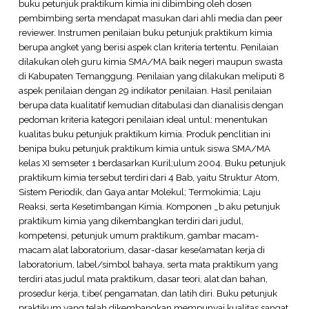
buku petunjuk praktikum kimia ini dibimbing oleh dosen
pembimbing serta mendapat masukan dari ahli media dan peer
reviewer. Instrumen penilaian buku petunjuk praktikum kimia
berupa angket yang berisi aspek clan kriteria tertentu. Penilaian
dilakukan oleh guru kimia SMA/MA baik negeri maupun swasta
di Kabupaten Temanggung. Penilaian yang dilakukan meliputi 8
aspek penilaian dengan 29 indikator penilaian. Hasil penilaian
berupa data kualitatif kemudian ditabulasi dan dianalisis dengan
pedoman kriteria kategori penilaian ideal untul: menentukan
kualitas buku petunjuk praktikum kimia. Produk penclitian ini
benipa buku petunjuk praktikum kimia untuk siswa SMA/MA
kelas XI semseter 1 berdasarkan Kuril;ulum 2004. Buku petunjuk
praktikum kimia tersebut terdiri dari 4 Bab, yaitu Struktur Atom,
Sistem Periodik, dan Gaya antar Molekul; Termokimia; Laju
Reaksi, serta Kesetimbangan Kimia. Komponen _b aku petunjuk
praktikum kimia yang dikembangkan terdiri dari judul,
kompetensi, petunjuk umum praktikum, gambar macam-
macam alat laboratorium, dasar-dasar kese(amatan kerja di
laboratorium, label/simbol bahaya, serta mata praktikum yang
terdiri atas judul mata praktikum, dasar teori, alat dan bahan,
prosedur kerja, t;ibe( pengamatan, dan latih diri. Buku petunjuk
praktikum yang telah dikembangkan mempunyai kualitas sangat