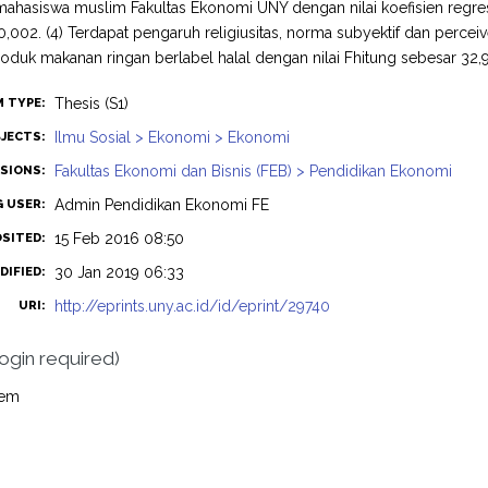
mahasiswa muslim Fakultas Ekonomi UNY dengan nilai koefisien regresi 
i 0,002. (4) Terdapat pengaruh religiusitas, norma subyektif dan perc
duk makanan ringan berlabel halal dengan nilai Fhitung sebesar 32,96
Thesis (S1)
M TYPE:
Ilmu Sosial > Ekonomi > Ekonomi
JECTS:
Fakultas Ekonomi dan Bisnis (FEB) > Pendidikan Ekonomi
ISIONS:
Admin Pendidikan Ekonomi FE
G USER:
15 Feb 2016 08:50
OSITED:
30 Jan 2019 06:33
DIFIED:
http://eprints.uny.ac.id/id/eprint/29740
URI:
login required)
tem