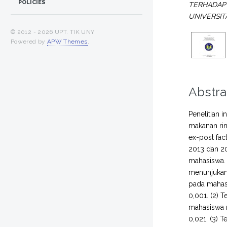
POLICIES
TERHADAP 
UNIVERSIT
© 2012 -
2026 UPT. TIK UNY
Powered by
APW Themes
.
Abstra
Penelitian 
makanan rin
ex-post fac
2013 dan 2
mahasiswa. 
menunjukan 
pada mahasi
0,001. (2) 
mahasiswa m
0,021. (3) 