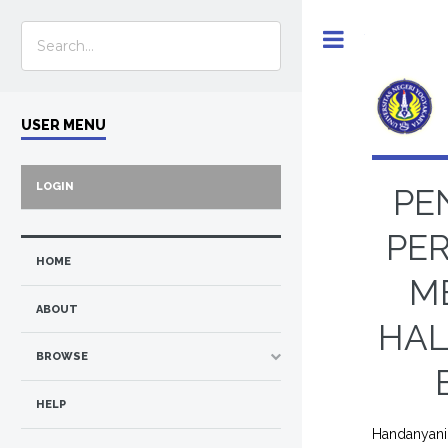
Toggle
USER MENU
LOGIN
PE
PE
HOME
M
ABOUT
HAL
BROWSE
HELP
Handanyani 