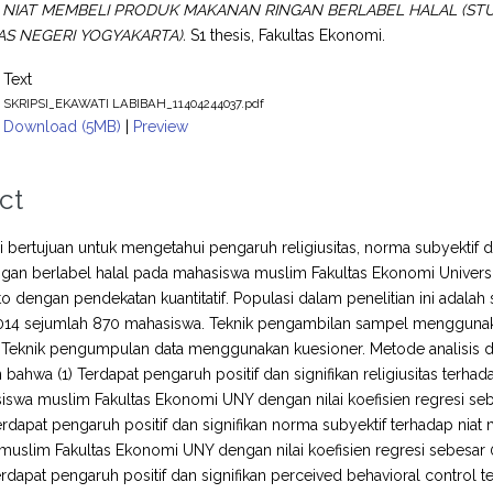
NIAT MEMBELI PRODUK MAKANAN RINGAN BERLABEL HALAL (STU
AS NEGERI YOGYAKARTA).
S1 thesis, Fakultas Ekonomi.
Text
SKRIPSI_EKAWATI LABIBAH_11404244037.pdf
Download (5MB)
|
Preview
ct
ini bertujuan untuk mengetahui pengaruh religiusitas, norma subyektif
gan berlabel halal pada mahasiswa muslim Fakultas Ekonomi Universita
to dengan pendekatan kuantitatif. Populasi dalam penelitian ini adal
014 sejumlah 870 mahasiswa. Teknik pengambilan sampel menggunak
Teknik pengumpulan data menggunakan kuesioner. Metode analisis dat
bahwa (1) Terdapat pengaruh positif dan signifikan religiusitas terh
swa muslim Fakultas Ekonomi UNY dengan nilai koefisien regresi sebesar
Terdapat pengaruh positif dan signifikan norma subyektif terhadap ni
uslim Fakultas Ekonomi UNY dengan nilai koefisien regresi sebesar 0,34
Terdapat pengaruh positif dan signifikan perceived behavioral contro