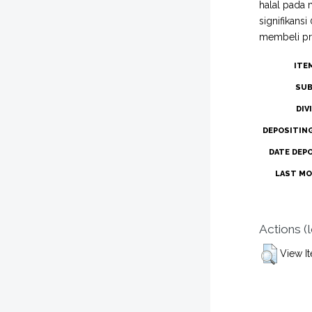
halal pada 
signifikans
membeli pro
ITE
SUB
DIV
DEPOSITIN
DATE DEP
LAST MO
Actions (
View I