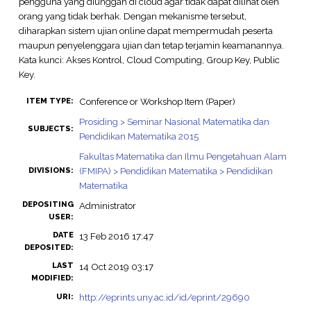
pengguna yang diunggah di cloud agar tidak dapat dilihat oleh
orang yang tidak berhak. Dengan mekanisme tersebut,
diharapkan sistem ujian online dapat mempermudah peserta
maupun penyelenggara ujian dan tetap terjamin keamanannya.
Kata kunci: Akses Kontrol, Cloud Computing, Group Key, Public
Key.
Conference or Workshop Item (Paper)
ITEM TYPE:
Prosiding > Seminar Nasional Matematika dan
SUBJECTS:
Pendidikan Matematika 2015
Fakultas Matematika dan Ilmu Pengetahuan Alam
(FMIPA) > Pendidikan Matematika > Pendidikan
DIVISIONS:
Matematika
DEPOSITING
Administrator
USER:
DATE
13 Feb 2016 17:47
DEPOSITED:
LAST
14 Oct 2019 03:17
MODIFIED:
http://eprints.uny.ac.id/id/eprint/29690
URI: