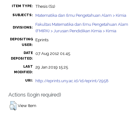
Thesis (S1)
ITEM TYPE:
Matematika dan Ilmu Pengetahuan Alam > Kimia
SUBJECTS:
Fakultas Matematika dan Ilmu Pengetahuan Alam
DIVISIONS:
(FMIPA) > Jurusan Pendidikan Kimia > Kimia
DEPOSITING
Eprints
USER:
DATE
07 Aug 2012 01:45
DEPOSITED:
LAST
29 Jan 2019 15:25
MODIFIED:
http://eprints.uny.ac.id/id/eprint/2958
URI:
Actions (login required)
View Item