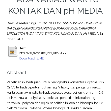
KONTAK DAN pH MEDIA
Dewi, Prasetyaningrum
(2010)
EFISIENSI BIOSORPSI ION KROM
(VI) OLEH MIKROORGANISME EUKARIOT RAGI YARROWIA
LIPOLYTICA PADA VARIASI WAKTU KONTAK DAN pH MEDIA.
S1
thesis, UNY.
Text
EFISIENSI_BIOSORPSI_ION_KRO1.docx
Download (11kB)
Abstract
Penelitian ini bertujuan untuk mengetahui konsentrasi optimal ion
Cr(VI) terhadap pertumbuhan ragi Y lipvlytica, pengaruh waktu
kontak dan pH media terhadap proses biosorpsi ion kromium (Cr)
oleh Yarrowia lipolytica. Subjek dari penelitian ini adalah ragi
Yarrowia lipolytica dan objek penelitian ini adalah biosorpsi ion Cr
oleh Yarrvwia lipvlytica. Proses biosorpsi dilakukan secara