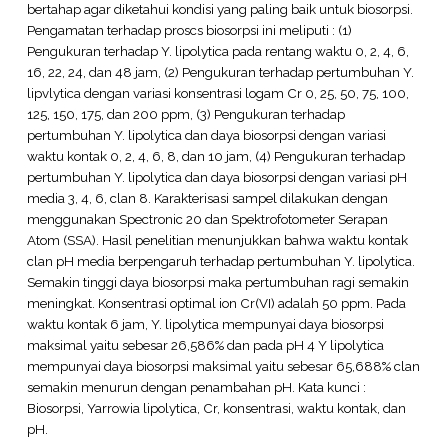
bertahap agar diketahui kondisi yang paling baik untuk biosorpsi.
Pengamatan terhadap proscs biosorpsi ini meliputi : (1)
Pengukuran terhadap Y. lipolytica pada rentang waktu 0, 2, 4, 6,
16, 22, 24, dan 48 jam, (2) Pengukuran terhadap pertumbuhan Y.
lipvlytica dengan variasi konsentrasi logam Cr 0, 25, 50, 75, 100,
125, 150, 175, dan 200 ppm, (3) Pengukuran terhadap
pertumbuhan Y. lipolytica dan daya biosorpsi dengan variasi
waktu kontak 0, 2, 4, 6, 8, dan 10 jam, (4) Pengukuran terhadap
pertumbuhan Y. lipolytica dan daya biosorpsi dengan variasi pH
media 3, 4, 6, clan 8. Karakterisasi sampel dilakukan dengan
menggunakan Spectronic 20 dan Spektrofotometer Serapan
Atom (SSA). Hasil penelitian menunjukkan bahwa waktu kontak
clan pH media berpengaruh terhadap pertumbuhan Y. lipolytica.
Semakin tinggi daya biosorpsi maka pertumbuhan ragi semakin
meningkat. Konsentrasi optimal ion Cr(VI) adalah 50 ppm. Pada
waktu kontak 6 jam, Y. lipolytica mempunyai daya biosorpsi
maksimal yaitu sebesar 26,586% dan pada pH 4 Y lipolytica
mempunyai daya biosorpsi maksimal yaitu sebesar 65,688% clan
semakin menurun dengan penambahan pH. Kata kunci :
Biosorpsi, Yarrowia lipolytica, Cr, konsentrasi, waktu kontak, dan
pH.