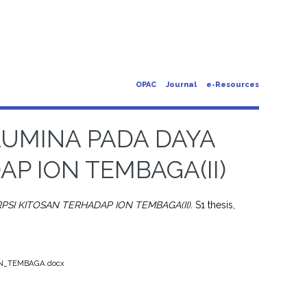
OPAC
Journal
e-Resources
UMINA PADA DAYA
P ION TEMBAGA(II)
I KITOSAN TERHADAP ION TEMBAGA(II).
S1 thesis,
N_TEMBAGA.docx