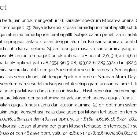
ct
ini bertujuan untuk mengetahui : (1) karakter spektrum kitosan¬alumin
n tembaga(II), (3) 2iaya adsorpsi kitosan terhadap ion tembaga(II), (4)
gan alumina terhadap ion tembaga(II). Subjek dalam penelitian ini ada
il impregnasi antara kitosan dengan alumina. Kitosan-alumina dibua
pada suhu kamar selama 24 jam, dengan masa kitosan-alumina yang d
asi pH larutan tembaga(II) untuk optimasi pH adalah 2,0; 3,6; 4,1; 4,6 d
pada pH optimal yaitu 48,2554; 96,5108; 193,0216; 289,5324 dan 482,5
mina secara kualitatif dengan Spektrofotometer Inframerah. Sedangka
analisis secara kuantitatif dengan Spektofotometer Serapan Atom. Daya
sebelum dan sesudah adsorpsi untuk setiap gram kitosan dalam 1 L la
 adsorpsi kitosan dan alumina individual. Hasil penelitian ini menunju
antara kitosan dengan alumina dinyatakan oleh adanya gugus fungsi -
kan gugus fungsi utama dari kitosan-alumina, (2) pH optimum sistem 
makin tinggi konsentrasi maka daya adsorpsi kitosan terhadap ion temba
3,0216; 289,5324 dan 482,554 ppm, yaitu 4,8169; 9,6136; 18,6324; 28
dsorpsi kitosan-alumina per gram kitosan terhadap ion tembaga(II) sem
89,5324 dan 482,554 ppm, yaitu 24,3169; 31,4278; 116,9075; 189,8117 