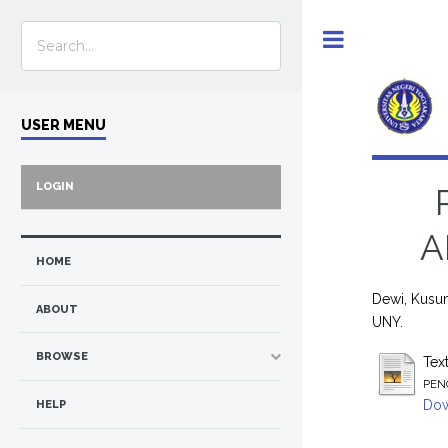
Toggle
USER MENU
LOGIN
A
HOME
Dewi, Kusu
ABOUT
UNY.
BROWSE
Tex
PEN
Dow
HELP