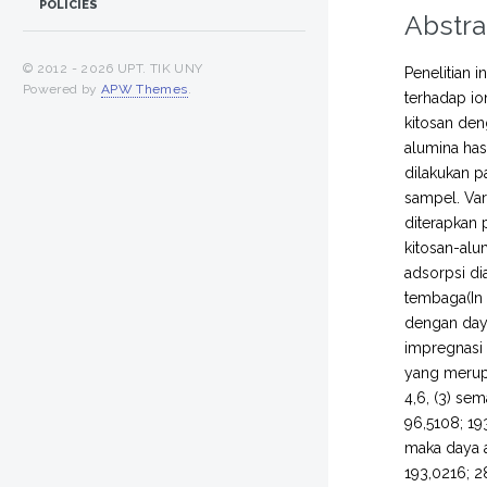
POLICIES
Abstra
© 2012 -
2026 UPT. TIK UNY
Penelitian 
Powered by
APW Themes
.
terhadap io
kitosan den
alumina has
dilakukan 
sampel. Vari
diterapkan 
kitosan-alu
adsorpsi di
tembaga(In 
dengan daya
impregnasi 
yang merupa
4,6, (3) se
96,5108; 19
maka daya a
193,0216; 2