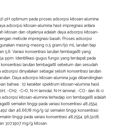
a, (2) pH optimum pada proses adsorpsi kitosan-alumina
 daya adsorpsi kitosan-alumina hasil impregnasi antara
lah kitosan dan objeknya adalah daya adsorpsi kitosan-
t dengan metode impregnasi basah. Proses adsorpsi
igunakan masing-masing 0,5 gram/50 mL larutan tiap
an 5,6. Variasi konsentrasi larutan tembaga(II) yang
54 ppm. Identifikasi gugus fungsi yang terdapat pada
n konsentrasi larutan tembaga(II) sebelum dan sesudah
 adsorpsi dinyatakan sebagai selisih konsentrasi larutan
rutan. Daya adsorpsi kitosan-alumina juga dibandingkan
kan bahwa : (1) karakter spektrum kitosan¬alumina hasil
0H, -CH2, -C=O, N-H (amida), N-H (amina), -CO- dan Al-0
adsorpsi kitosan-alumina terhadap ion tembaga(II) adalah
ga(II) semakin tinggi pada variasi konsentrasi 48,2554;
,2492 dan 46,6678 mg/g (4) semakin tinggi konsentrasi
akin tinggi pada variasi konsentrasi 48,2554; 96,5108;
dan 307,1907 mg/g kitosan.