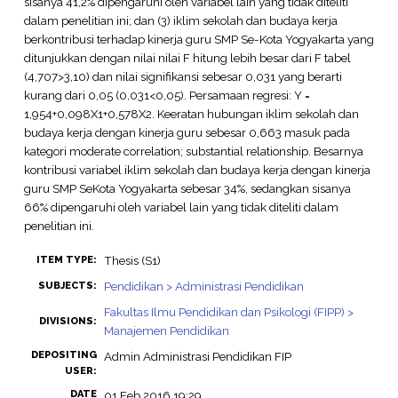
sisanya 41,2% dipengaruhi oleh variabel lain yang tidak diteliti
dalam penelitian ini; dan (3) iklim sekolah dan budaya kerja
berkontribusi terhadap kinerja guru SMP Se-Kota Yogyakarta yang
ditunjukkan dengan nilai nilai F hitung lebih besar dari F tabel
(4,707>3,10) dan nilai signifikansi sebesar 0,031 yang berarti
kurang dari 0,05 (0,031<0,05). Persamaan regresi: Y =
1,954+0,098X1+0,578X2. Keeratan hubungan iklim sekolah dan
budaya kerja dengan kinerja guru sebesar 0,663 masuk pada
kategori moderate correlation; substantial relationship. Besarnya
kontribusi variabel iklim sekolah dan budaya kerja dengan kinerja
guru SMP SeKota Yogyakarta sebesar 34%, sedangkan sisanya
66% dipengaruhi oleh variabel lain yang tidak diteliti dalam
penelitian ini.
Thesis (S1)
ITEM TYPE:
Pendidikan > Administrasi Pendidikan
SUBJECTS:
Fakultas Ilmu Pendidikan dan Psikologi (FIPP) >
DIVISIONS:
Manajemen Pendidikan
DEPOSITING
Admin Administrasi Pendidikan FIP
USER:
DATE
01 Feb 2016 19:29