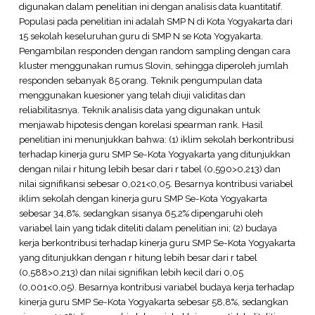
digunakan dalam penelitian ini dengan analisis data kuantitatif.
Populasi pada penelitian ini adalah SMP N di Kota Yogyakarta dari
15 sekolah keseluruhan guru di SMP N se Kota Yogyakarta.
Pengambilan responden dengan random sampling dengan cara
kluster menggunakan rumus Slovin, sehingga diperoleh jumlah
responden sebanyak 85 orang. Teknik pengumpulan data
menggunakan kuesioner yang telah diuji validitas dan
reliabilitasnya. Teknik analisis data yang digunakan untuk
menjawab hipotesis dengan korelasi spearman rank. Hasil
penelitian ini menunjukkan bahwa: (1) iklim sekolah berkontribusi
terhadap kinerja guru SMP Se-Kota Yogyakarta yang ditunjukkan
dengan nilai r hitung lebih besar dari r tabel (0,590>0,213) dan
nilai signifikansi sebesar 0,021<0,05. Besarnya kontribusi variabel
iklim sekolah dengan kinerja guru SMP Se-Kota Yogyakarta
sebesar 34,8%, sedangkan sisanya 65,2% dipengaruhi oleh
variabel lain yang tidak diteliti dalam penelitian ini; (2) budaya
kerja berkontribusi terhadap kinerja guru SMP Se-Kota Yogyakarta
yang ditunjukkan dengan r hitung lebih besar dari r tabel
(0,588>0,213) dan nilai signifikan lebih kecil dari 0,05
(0,001<0,05). Besarnya kontribusi variabel budaya kerja terhadap
kinerja guru SMP Se-Kota Yogyakarta sebesar 58,8%, sedangkan