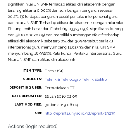
signifikan nilai UN SMP terhadap efikasi diri akademik dengan
taraf signifikansi 0.000% dan sumbangan pengaruh sebesar
20.2%, (3) terdapat pengaruh positif perilaku interpersonal guru
dan nilai UN SMP Terhadap efikasi diri akademik dengan nilai nilai
Fhitung lebih besar dari Ftabel (19.033>3.097), signifikansi kurang
dari 5% (0.000<0.05) dan memiliki sumbangan efektif terhadap
efikasi diri akademik sebesar 30%, dari 30% tersebut perilaku
interpersonal guru menyumbang 11.0239% dan nilai UN SMP
menyumbang 18.9329%. Kata kunci : Perilaku Interpersonal Guru,
Nilai UN SMP dan efikasi diri akademik
Thesis (S1)
ITEM TYPE:
Teknik & Teknologi > Teknik Elektro
SUBJECTS:
Perpustakaan FT
DEPOSITING USER:
22 Jan 2016 02:05
DATE DEPOSITED:
30 Jan 2019 06:04
LAST MODIFIED:
http://eprints.uny.ac.id/id/eprint/29239
URI:
Actions (login required)