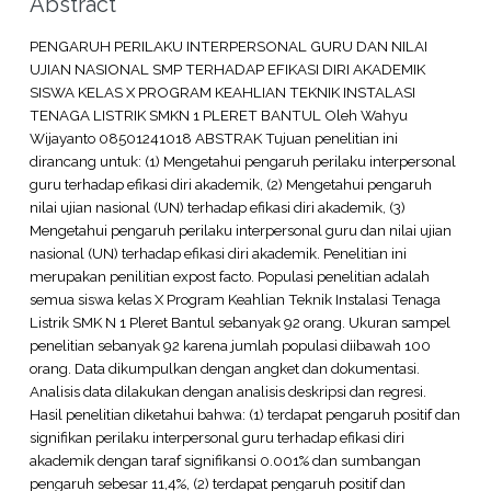
Abstract
PENGARUH PERILAKU INTERPERSONAL GURU DAN NILAI
UJIAN NASIONAL SMP TERHADAP EFIKASI DIRI AKADEMIK
SISWA KELAS X PROGRAM KEAHLIAN TEKNIK INSTALASI
TENAGA LISTRIK SMKN 1 PLERET BANTUL Oleh Wahyu
Wijayanto 08501241018 ABSTRAK Tujuan penelitian ini
dirancang untuk: (1) Mengetahui pengaruh perilaku interpersonal
guru terhadap efikasi diri akademik, (2) Mengetahui pengaruh
nilai ujian nasional (UN) terhadap efikasi diri akademik, (3)
Mengetahui pengaruh perilaku interpersonal guru dan nilai ujian
nasional (UN) terhadap efikasi diri akademik. Penelitian ini
merupakan penilitian expost facto. Populasi penelitian adalah
semua siswa kelas X Program Keahlian Teknik Instalasi Tenaga
Listrik SMK N 1 Pleret Bantul sebanyak 92 orang. Ukuran sampel
penelitian sebanyak 92 karena jumlah populasi diibawah 100
orang. Data dikumpulkan dengan angket dan dokumentasi.
Analisis data dilakukan dengan analisis deskripsi dan regresi.
Hasil penelitian diketahui bahwa: (1) terdapat pengaruh positif dan
signifikan perilaku interpersonal guru terhadap efikasi diri
akademik dengan taraf signifikansi 0.001% dan sumbangan
pengaruh sebesar 11,4%, (2) terdapat pengaruh positif dan