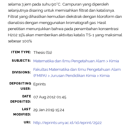
selama 3 jem pada suhu 90°C. Campuran yang diperoleh
selanjutnya disaring untuk memisahkan filtrat dan katalisnya.
Filtrat yang dihasilkan kemudian diekstrak dengan kloroform dan
dianalisis dengan menggunakan kromatografi gas. Hasil
penelitian menunjukkan bahwa pada penambahan konsentrasi
H202 15% akan memberikan aktivitas katalis TS-1 yang maksimal
sebesar 100%
Thesis (S1)
ITEM TYPE:
Matematika dan Ilmu Pengetahuan Alam > Kimia
SUBJECTS:
Fakultas Matematika dan Ilmu Pengetahuan Alam
DIVISIONS:
(FMIPA) > Jurusan Pendidikan Kimia > Kimia
DEPOSITING
Eprints
USER:
DATE
07 Aug 2012 01:45
DEPOSITED:
LAST
29 Jan 2019 15:24
MODIFIED:
http://eprints.uny.ac.id/id/eprint/2922
URI: