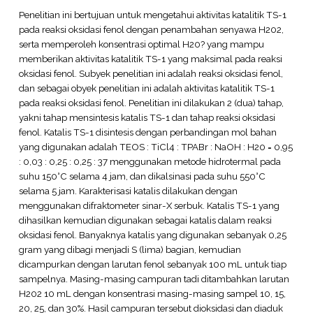
Penelitian ini bertujuan untuk mengetahui aktivitas katalitik TS-1
pada reaksi oksidasi fenol dengan penambahan senyawa H202,
serta memperoleh konsentrasi optimal H20? yang mampu
memberikan aktivitas katalitik TS-1 yang maksimal pada reaksi
oksidasi fenol. Subyek penelitian ini adalah reaksi oksidasi fenol,
dan sebagai obyek penelitian ini adalah aktivitas katalitik TS-1
pada reaksi oksidasi fenol. Penelitian ini dilakukan 2 (dua) tahap,
yakni tahap mensintesis katalis TS-1 dan tahap reaksi oksidasi
fenol. Katalis TS-1 disintesis dengan perbandingan mol bahan
yang digunakan adalah TEOS : TiCl4 : TPABr : NaOH : H20 = 0,95
: 0,03 : 0,25 : 0,25 : 37 menggunakan metode hidrotermal pada
suhu 150°C selama 4 jam, dan dikalsinasi pada suhu 550°C
selama 5 jam. Karakterisasi katalis dilakukan dengan
menggunakan difraktometer sinar-X serbuk. Katalis TS-1 yang
dihasilkan kemudian digunakan sebagai katalis dalam reaksi
oksidasi fenol. Banyaknya katalis yang digunakan sebanyak 0,25
gram yang dibagi menjadi S (lima) bagian, kemudian
dicampurkan dengan larutan fenol sebanyak 100 mL untuk tiap
sampelnya. Masing-masing campuran tadi ditambahkan larutan
H202 10 mL dengan konsentrasi masing-masing sampel 10, 15,
20, 25, dan 30%. Hasil campuran tersebut dioksidasi dan diaduk