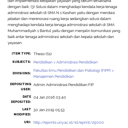
dan implementasi kebijakan yayasan yang belum terlaksana
dengan baik; (3) Solusi dalam menghadapi kendala kerja tenaga
administrasi sekolah di SMA N 1 Kasihan yaitu dengan merotasi
jabatan dan merenovasi ruang kerja sedangkan solusi dalam
menghadapi kendala kerja tenaga administrasi sekolah di SMA
Muhammadiyah 1 Bantul yaitu dengan menjalin komunikasi yang
baik antar tenaga administrasi sekolah dan kepala sekolah dan
yayasan.
Thesis (S1)
ITEM TYPE:
Pendidikan > Administrasi Pendidikan
SUBJECTS:
Fakultas Ilmu Pendidikan dan Psikologi (FIPP) >
DIVISIONS:
Manajemen Pendidikan
DEPOSITING
Admin Administrasi Pendidikan FIP
USER:
DATE
04 Jan 2016 03:40
DEPOSITED:
LAST
30 Jan 2019 05:53
MODIFIED:
http://eprints.uny.ac.id/id/eprint/29000
URI: