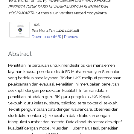
Tera, Murtafi’ah
(2015)
MANAJEMEN LAYANAN KHUSUS
PESERTA DIDIK DI SD MUHAMMADIYAH SURONATAN
YOGYAKARTA.
S1 thesis, Universitas Negeri Yogyakarta.
Text
Tera Murtafi'ah_11101241029.pdf
Download (1MB)
|
Preview
Abstract
Penelitian ini bertujuan untuk mendeskripsikan manajemen
layanan khusus peserta didik di SD Muhammadiyah Suronatan,
yang berfokus pada layanan BK dan UKS meliputi perencanaan,
pelaksanaan dan evaluasi. Penelitian ini merupakan penelitian
deskriptif dengan pendekatan kualitatif. Informan dalam
penelitian ini adalah guru BK, guru pengelola UKS, Kepala
Sekolah, guru kelas IV, siswa, psikolog, serta dokter di sekolah.
Teknik pengumpulan data dengan wawancara, observasi dan
studi dokumentasi. Uji keabsahan data dilakukan dengan
triangulasi sumber dan metode. Data dianalisis secara deskriptif
kualitatif dengan model Miles dan Huberman. Hasil penelitian