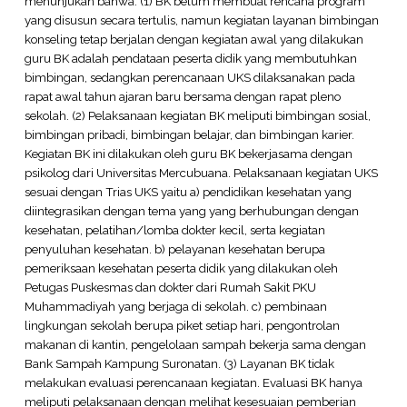
menunjukan bahwa: (1) BK belum membuat rencana program
yang disusun secara tertulis, namun kegiatan layanan bimbingan
konseling tetap berjalan dengan kegiatan awal yang dilakukan
guru BK adalah pendataan peserta didik yang membutuhkan
bimbingan, sedangkan perencanaan UKS dilaksanakan pada
rapat awal tahun ajaran baru bersama dengan rapat pleno
sekolah. (2) Pelaksanaan kegiatan BK meliputi bimbingan sosial,
bimbingan pribadi, bimbingan belajar, dan bimbingan karier.
Kegiatan BK ini dilakukan oleh guru BK bekerjasama dengan
psikolog dari Universitas Mercubuana. Pelaksanaan kegiatan UKS
sesuai dengan Trias UKS yaitu a) pendidikan kesehatan yang
diintegrasikan dengan tema yang yang berhubungan dengan
kesehatan, pelatihan/lomba dokter kecil, serta kegiatan
penyuluhan kesehatan. b) pelayanan kesehatan berupa
pemeriksaan kesehatan peserta didik yang dilakukan oleh
Petugas Puskesmas dan dokter dari Rumah Sakit PKU
Muhammadiyah yang berjaga di sekolah. c) pembinaan
lingkungan sekolah berupa piket setiap hari, pengontrolan
makanan di kantin, pengelolaan sampah bekerja sama dengan
Bank Sampah Kampung Suronatan. (3) Layanan BK tidak
melakukan evaluasi perencanaan kegiatan. Evaluasi BK hanya
meliputi pelaksanaan dengan melihat kesesuaian pemberian