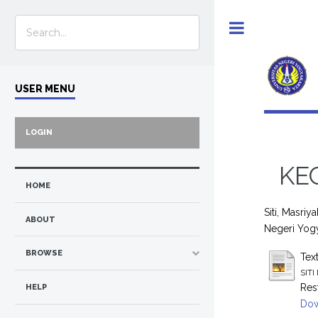
Toggle
USER MENU
LOGIN
KE
HOME
Siti, Masriy
ABOUT
Negeri Yogy
BROWSE
Tex
SITI
Res
HELP
Dow