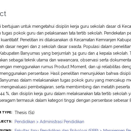
ct
ini bertujuan untuk mengetahui disiplin kerja guru sekolah dasar di 
 tugas pokok guru dan pelaksanaan tata tertib sekolah. Pendekatan pe
kuantitatif. Penelitian ini dilaksanakan di Kecamatan Kemranjen Kabu
lah dasar negeri dan 2 sekolah dasar swasta. Populasi dalam penelitia
Kabupaten Banyumas yang berjumlah 34 guru dan 4 kepala sekolah. 
kan sebagai teknik utama dan wawancara, observasi serta dokumentasi
dengan menggunakan rumus Product Moment, dan uji reliabilitas den
 menggunakan persentase. Hasil penelitian menunjukkan bahwa disipl
Banyumas dalam melaksanakan tugas pokok guru yang mencakup mer
 mengevaluasi pembelajaran, serta membimbing dan melatih peserta 
44 %, dan disiplin kerja guru dalam melaksanakan tata tertib sekolah 
seragam termasuk dalam kategori tinggi dengan persentase sebesar 
Thesis (S1)
M TYPE:
Pendidikan > Administrasi Pendidikan
JECTS:
Fakultas Ilmu Pendidikan dan Psikologi (FIPP) > Manajemen P
ISIONS: