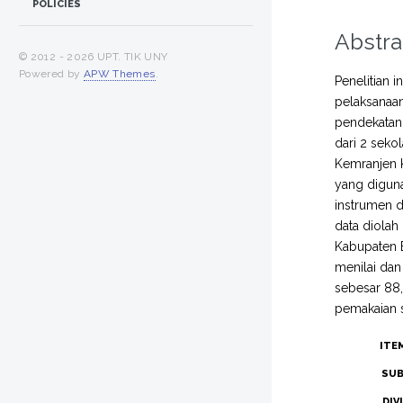
POLICIES
Abstra
© 2012 -
2026 UPT. TIK UNY
Powered by
APW Themes
.
Penelitian 
pelaksanaan
pendekatan 
dari 2 seko
Kemranjen 
yang diguna
instrumen 
data diolah
Kabupaten 
menilai dan
sebesar 88,
pemakaian 
ITE
SUB
DIV