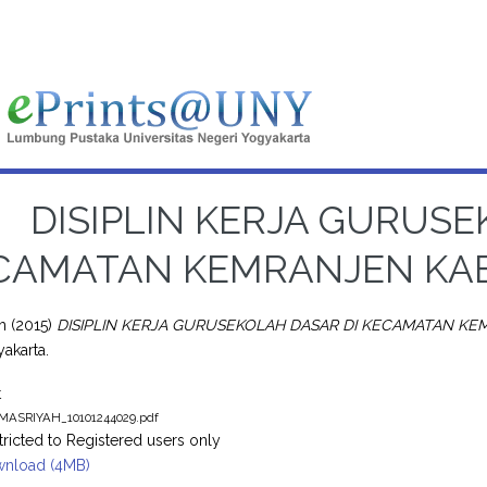
DISIPLIN KERJA GURUSE
CAMATAN KEMRANJEN KA
ah
(2015)
DISIPLIN KERJA GURUSEKOLAH DASAR DI KECAMATAN K
akarta.
t
 MASRIYAH_10101244029.pdf
tricted to Registered users only
nload (4MB)