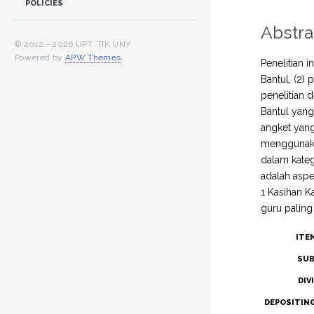
POLICIES
Abstra
© 2012 -
2026 UPT. TIK UNY
Powered by
APW Themes
.
Penelitian 
Bantul, (2)
penelitian 
Bantul yan
angket yang
menggunakan
dalam kate
adalah aspe
1 Kasihan 
guru paling
ITE
SUB
DIV
DEPOSITIN