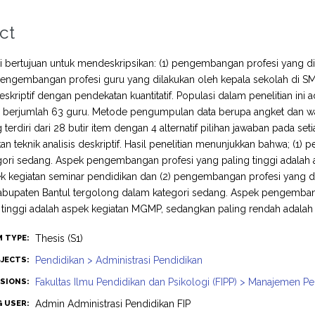
ct
ini bertujuan untuk mendeskripsikan: (1) pengembangan profesi yang 
 pengembangan profesi guru yang dilakukan oleh kepala sekolah di SMA
deskriptif dengan pendekatan kuantitatif. Populasi dalam penelitian in
g berjumlah 63 guru. Metode pengumpulan data berupa angket dan
 terdiri dari 28 butir item dengan 4 alternatif pilihan jawaban pada se
 teknik analisis deskriptif. Hasil penelitian menunjukkan bahwa; (1
gori sedang. Aspek pengembangan profesi yang paling tinggi adalah
k kegiatan seminar pendidikan dan (2) pengembangan profesi yang d
Kabupaten Bantul tergolong dalam kategori sedang. Aspek pengembang
 tinggi adalah aspek kegiatan MGMP, sedangkan paling rendah adalah 
Thesis (S1)
M TYPE:
Pendidikan > Administrasi Pendidikan
JECTS:
Fakultas Ilmu Pendidikan dan Psikologi (FIPP) > Manajemen P
ISIONS:
Admin Administrasi Pendidikan FIP
G USER: