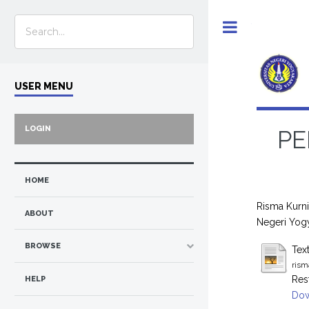
Toggle
USER MENU
LOGIN
PE
HOME
Risma Kurni
ABOUT
Negeri Yogy
BROWSE
Tex
rism
Res
HELP
Dow