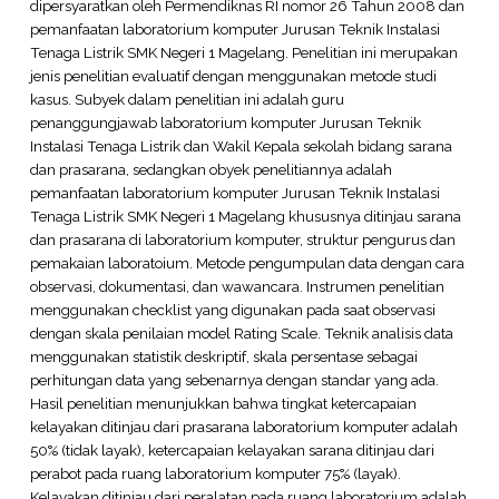
dipersyaratkan oleh Permendiknas RI nomor 26 Tahun 2008 dan
pemanfaatan laboratorium komputer Jurusan Teknik Instalasi
Tenaga Listrik SMK Negeri 1 Magelang. Penelitian ini merupakan
jenis penelitian evaluatif dengan menggunakan metode studi
kasus. Subyek dalam penelitian ini adalah guru
penanggungjawab laboratorium komputer Jurusan Teknik
Instalasi Tenaga Listrik dan Wakil Kepala sekolah bidang sarana
dan prasarana, sedangkan obyek penelitiannya adalah
pemanfaatan laboratorium komputer Jurusan Teknik Instalasi
Tenaga Listrik SMK Negeri 1 Magelang khususnya ditinjau sarana
dan prasarana di laboratorium komputer, struktur pengurus dan
pemakaian laboratoium. Metode pengumpulan data dengan cara
observasi, dokumentasi, dan wawancara. Instrumen penelitian
menggunakan checklist yang digunakan pada saat observasi
dengan skala penilaian model Rating Scale. Teknik analisis data
menggunakan statistik deskriptif, skala persentase sebagai
perhitungan data yang sebenarnya dengan standar yang ada.
Hasil penelitian menunjukkan bahwa tingkat ketercapaian
kelayakan ditinjau dari prasarana laboratorium komputer adalah
50% (tidak layak), ketercapaian kelayakan sarana ditinjau dari
perabot pada ruang laboratorium komputer 75% (layak).
Kelayakan ditinjau dari peralatan pada ruang laboratorium adalah