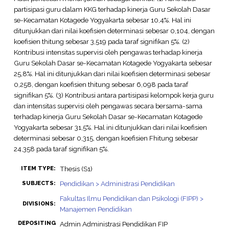
partisipasi guru dalam KKG terhadap kinerja Guru Sekolah Dasar
se-Kecamatan Kotagede Yogyakarta sebesar 10,4%. Hal ini
ditunjukkan dari nilai koefisien determinasi sebesar 0,104, dengan
koefisien thitung sebesar 3,519 pada taraf signifikan 5%. (2)
Kontribusi intensitas supervisi oleh pengawas terhadap kinerja
Guru Sekolah Dasar se-Kecamatan Kotagede Yogyakarta sebesar
25,8%. Hal ini ditunjukkan dari nilai koefisien determinasi sebesar
0,258, dengan koefisien thitung sebesar 6,098 pada taraf
signifikan 5%. (3) Kontribusi antara partisipasi kelompok kerja guru
dan intensitas supervisi oleh pengawas secara bersama-sama
terhadap kinerja Guru Sekolah Dasar se-Kecamatan Kotagede
Yogyakarta sebesar 31,5%. Hal ini ditunjukkan dari nilai koefisien
determinasi sebesar 0,315, dengan koefisien Fhitung sebesar
24,358 pada taraf signifikan 5%.
Thesis (S1)
ITEM TYPE:
Pendidikan > Administrasi Pendidikan
SUBJECTS:
Fakultas Ilmu Pendidikan dan Psikologi (FIPP) >
DIVISIONS:
Manajemen Pendidikan
DEPOSITING
Admin Administrasi Pendidikan FIP