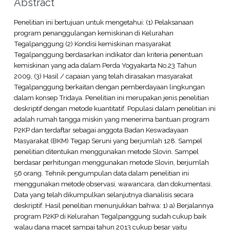
Abstract
Penelitian ini bertujuan untuk mengetahui: (1) Pelaksanaan
program penanggulangan kemiskinan di Kelurahan
Tegalpanggung (2) Kondisi kemiskinan masyarakat
Tegalpanggung berdasarkan indikator dan kriteria penentuan
kemiskinan yang ada dalam Perda Yogyakarta No.23 Tahun
2009, (3) Hasil / capaian yang telah dirasakan masyarakat
Tegalpanggung berkaitan dengan pemberdayaan lingkungan
dalam konsep Tridaya. Penelitian ini merupakan jenis penelitian
deskriptif dengan metode kuantitatif. Populasi dalam penelitian ini
adalah rumah tangga miskin yang menerima bantuan program
P2KP dan terdaftar sebagai anggota Badan Keswadayaan
Masyarakat (BKM) Tegap Seruni yang berjumlah 128. Sampel
penelitian ditentukan menggunakan metode Slovin. Sampel
berdasar perhitungan menggunakan metode Slovin, berjumlah
56 orang. Tehnik pengumpulan data dalam penelitian ini
menggunakan metode observasi, wawancara, dan dokumentasi.
Data yang telah dikumpulkan selanjutnya dianalisis secara
deskriptif. Hasil penelitian menunjukkan bahwa: 1) a) Berjalannya
program P2KP di Kelurahan Tegalpanggung sudah cukup baik
walau dana macet sampai tahun 2013 cukup besar yaitu