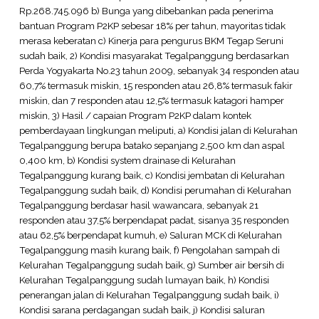
Rp.268.745.096 b) Bunga yang dibebankan pada penerima
bantuan Program P2KP sebesar 18% per tahun, mayoritas tidak
merasa keberatan c) Kinerja para pengurus BKM Tegap Seruni
sudah baik, 2) Kondisi masyarakat Tegalpanggung berdasarkan
Perda Yogyakarta No.23 tahun 2009, sebanyak 34 responden atau
60,7% termasuk miskin, 15 responden atau 26,8% termasuk fakir
miskin, dan 7 responden atau 12,5% termasuk katagori hamper
miskin, 3) Hasil / capaian Program P2KP dalam kontek
pemberdayaan lingkungan meliputi, a) Kondisi jalan di Kelurahan
Tegalpanggung berupa batako sepanjang 2,500 km dan aspal
0,400 km, b) Kondisi system drainase di Kelurahan
Tegalpanggung kurang baik, c) Kondisi jembatan di Kelurahan
Tegalpanggung sudah baik, d) Kondisi perumahan di Kelurahan
Tegalpanggung berdasar hasil wawancara, sebanyak 21
responden atau 37,5% berpendapat padat, sisanya 35 responden
atau 62,5% berpendapat kumuh, e) Saluran MCK di Kelurahan
Tegalpanggung masih kurang baik, f) Pengolahan sampah di
Kelurahan Tegalpanggung sudah baik, g) Sumber air bersih di
Kelurahan Tegalpanggung sudah lumayan baik, h) Kondisi
penerangan jalan di Kelurahan Tegalpanggung sudah baik, i)
Kondisi sarana perdagangan sudah baik, j) Kondisi saluran