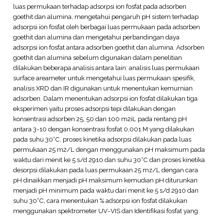
luas permukaan terhadap adsorpsi ion fosfat pada adsorben
goethit dan alumina, mengetahui pengaruh pH sistem terhadap
adsorpsi ion fosfat oleh berbagai luas permukaan pada adsorben
goethit dan alumina dan mengetahui perbandingan daya
adsorpsi ion fosfat antara adsorben goethit dan alumina. Adsorben
goethit dan alumina sebelum digunakan dalam penelitian
dilakukan beberapa analisis antara lain: analisis luas permukaan
surface areameter untuk mengetahui luas permukaan spesifik,
analisis XRD dan IR digunakan untuk menentukan kemurnian
adsorben. Dalam menentukan adsorpsi ion fosfat dilakukan tiga
eksperimen yaitu proses adsorpsi tepi dilakukan dengan
konsentrasi adsorben 25, 50 dan 100 m2iL pada rentang pH
antara 3-10 dengan konsentrasi fosfat 0,001 M yang dilakukan
pada suhu 30°C, proses kinetika adsorpsi dilakukan pada luas
permukaan 25 m2/L dengan menggunakan pH maksimum pada
waktu dari menit ke 5 s/d 2910 dan suhu 30°C dan proses kinetika
desorpsi dilakukan pada luas permukaan 25 mz/L dengan cara
pH dinaikkan menjadi pH maksimum kemudian pH diturunkan
menjadi pH minimum pada waktu dari menit ke 5 s/d 2910 dan
suhu 30°C, cara menentukan % adsorpsi ion fosfat dilakukan
menggunakan spektrometer UV-VIS dan Identifikasi fosfat yang