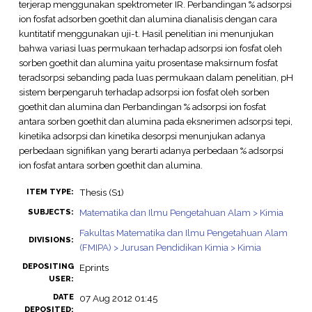
terjerap menggunakan spektrometer IR. Perbandingan % adsorpsi
ion fosfat adsorben goethit dan alumina dianalisis dengan cara
kuntitatif menggunakan uji-t. Hasil penelitian ini menunjukan
bahwa variasi luas permukaan terhadap adsorpsi ion fosfat oleh
sorben goethit dan alumina yaitu prosentase maksirnum fosfat
teradsorpsi sebanding pada luas permukaan dalam penelitian, pH
sistem berpengaruh terhadap adsorpsi ion fosfat oleh sorben
goethit dan alumina dan Perbandingan % adsorpsi ion fosfat
antara sorben goethit dan alumina pada eksnerimen adsorpsi tepi,
kinetika adsorpsi dan kinetika desorpsi menunjukan adanya
perbedaan signifikan yang berarti adanya perbedaan % adsorpsi
ion fosfat antara sorben goethit dan alumina.
Thesis (S1)
ITEM TYPE:
Matematika dan Ilmu Pengetahuan Alam > Kimia
SUBJECTS:
Fakultas Matematika dan Ilmu Pengetahuan Alam
DIVISIONS:
(FMIPA) > Jurusan Pendidikan Kimia > Kimia
DEPOSITING
Eprints
USER:
DATE
07 Aug 2012 01:45
DEPOSITED: