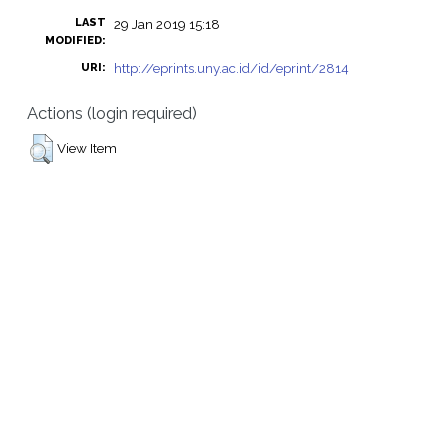
LAST
29 Jan 2019 15:18
MODIFIED:
http://eprints.uny.ac.id/id/eprint/2814
URI:
Actions (login required)
View Item