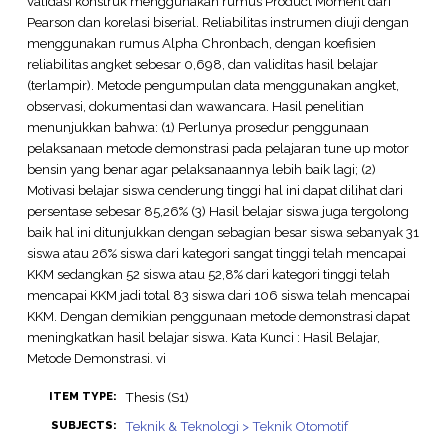
validasi konstruk menggunakan rumus Product Moment dari
Pearson dan korelasi biserial. Reliabilitas instrumen diuji dengan
menggunakan rumus Alpha Chronbach, dengan koefisien
reliabilitas angket sebesar 0,698, dan validitas hasil belajar
(terlampir). Metode pengumpulan data menggunakan angket,
observasi, dokumentasi dan wawancara. Hasil penelitian
menunjukkan bahwa: (1) Perlunya prosedur penggunaan
pelaksanaan metode demonstrasi pada pelajaran tune up motor
bensin yang benar agar pelaksanaannya lebih baik lagi; (2)
Motivasi belajar siswa cenderung tinggi hal ini dapat dilihat dari
persentase sebesar 85,26% (3) Hasil belajar siswa juga tergolong
baik hal ini ditunjukkan dengan sebagian besar siswa sebanyak 31
siswa atau 26% siswa dari kategori sangat tinggi telah mencapai
KKM sedangkan 52 siswa atau 52,8% dari kategori tinggi telah
mencapai KKM jadi total 83 siswa dari 106 siswa telah mencapai
KKM. Dengan demikian penggunaan metode demonstrasi dapat
meningkatkan hasil belajar siswa. Kata Kunci : Hasil Belajar,
Metode Demonstrasi. vi
Thesis (S1)
ITEM TYPE:
Teknik & Teknologi > Teknik Otomotif
SUBJECTS: