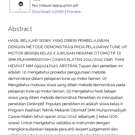
Fani Hidayat 09504247020.pdf
Download (12MB)
|
Preview
Abstract
HASIL BELAJAR SISWA YANG DIBERI PEMBELAJARAN
DENGAN METODE DEMONSTRASI PADA PELAJARAN TUNE UP
MOTOR BENSIN KELAS X JURUSAN MEKANIK OTOMOTIF DI
SMK MUHAMMADIYAH CAWAS KLATEN 2011/2012 Oleh : FANI
HIDAYAT NIM 0950247020 ABSTRAK Tujuan dari penelitian ini
adalah: (1) mengetahui prosedur penggunaan metode
demonstrasi dalam pelajaran tune up motor bensin; (2)
Mengetahui motivasi siswa yang diberi metode demonstrasi pada
pelajaran tune up motor bensin; (3) mengetahui hasil belajar
siswa yang diberi metode demonstrasi Penelitian ini merupakan
penelitian Deskriptif. Populasi penelitian ini adalah siswa kelas X
Program Keahlian Teknik Mekanik Otomotif SMK Muhammadiyah
Cawas Klaten tahun ajaran 2011/2012 sebanyak 3 kelas (106
siswa). Untuk mengetahui validitas isi instrumen dengan
mengkonsultasikan kepada para ahli (expert judgement) dan