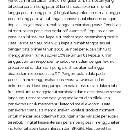
Penelitian ini bertujuan untuk mengetahui; 1) hambatan yang
dihadapi penambang pasir, 2) kondisi sosial ekonomi rumah
tangga penambang pasir, 3) tingkat kesejahteraan rumah tangga
penambang pasir, 4) hubungan kondisi sosial ekonomi dengan
tingkat kesejahteraan rumah tangga penambang pasir. Penelitian
ini merupakan penelitian deskriptif kuantitatif. Populasi dalam
penelitian ini meliputi kepala rumah tangga penambang pasir di
Desa Kendalsari sejumlah 419 kepala rumah tangga sesuai
dengan data primer tahun 2015. Sampel penelitian dihitung
menggunakan rumus slovin 10% sejumlah 81 kepala rumah
tangga. Jumlah responden tersebut kemudian dengan teknik
proportional random sampling didistribusikan sehingga
didapatkan responden tiap RT. Pengumpulan data pada
penelitian ini menggunakan observasi, wawancara, dan
dokumentasi. Hasil pengumpulan data dimasukkan dalam tabel
frekuensi untuk mengetahui hambatan dan dideskripsikan secara
langsung. Berdasarkan data yang ada kemudian dilakukan
penskoran untuk mengetahui kategori sosial ekonomi. Data
penskoran dianalisis menggunakan korelasi product moment
untuk mencari ada tidaknya hubungan antar variabel penelitian
tersebut. Tingkat kesejahteraan penambang pasir menggunakan
indikator tahapan kesejahteraan dari BKKBN. Hasil penelitian