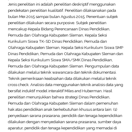
Jenis penelitian ini adalah penelitian deskriptif menggunakan
pendekatan penelitian kualitatif. Penelitian dilaksanakan pada
bulan Mei 2015 sampai bulan Agustus 2015. Penentuan subjek
penelitian dilakukan secara purposive. Subjek penelitian
mencakup Kepala Bidang Perencanaan Dinas Pendidikan,
Pemuda dan Olahraga Kabupaten Sleman, Kepala Seksi
Kurikulum Siswa TK-SD Dinas Pendidikan, Pemuda dan
Olahraga Kabupaten Sleman, Kepala Seksi Kurikulum Siswa SMP
Dinas Pendidikan, Pemuda dan Olahraga Kabupaten Sleman dan
Kepala Seksi Kurikulum Siswa SMA/SMK Dinas Pendidikan,
Pemuda dan Olahraga Kabupaten Sleman. Pengumpulan data
dilakukan melalui teknik wawancara dan teknik dokumentasi.
Teknik pemeriksaan keabsahan data dilakukan melalui teknik
cross check. Analisis data menggunakan teknik analisis data yang
bersifat induktif model interaktif Miles and Huberman. Hasil
penelitian menunjukkan bahwa strategi Dinas Pendidikan,
Pemuda dan Olahraga Kabupaten Sleman dalam pemenuhan
hak atas pendidikan anak berkebutuhan khusus antara lain: (1)
penyediaan sarana prasarana, pendidik dan tenaga kependidikan
dilakukan dengan menyediakan sarana prasarana, sumber daya
aparatur, pendidik dan tenaga kependidikan yang memadai di