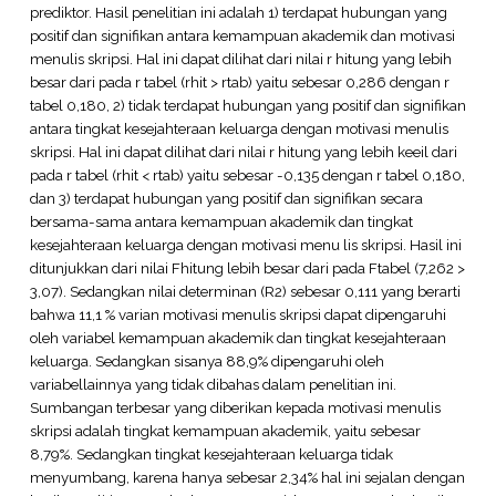
prediktor. Hasil penelitian ini adalah 1) terdapat hubungan yang
positif dan signifikan antara kemampuan akademik dan motivasi
menulis skripsi. Hal ini dapat dilihat dari nilai r hitung yang lebih
besar dari pada r tabel (rhit > rtab) yaitu sebesar 0,286 dengan r
tabel 0,180, 2) tidak terdapat hubungan yang positif dan signifikan
antara tingkat kesejahteraan keluarga dengan motivasi menulis
skripsi. Hal ini dapat dilihat dari nilai r hitung yang lebih keeil dari
pada r tabel (rhit < rtab) yaitu sebesar -0,135 dengan r tabel 0,180,
dan 3) terdapat hubungan yang positif dan signifikan secara
bersama-sama antara kemampuan akademik dan tingkat
kesejahteraan keluarga dengan motivasi menu lis skripsi. Hasil ini
ditunjukkan dari nilai Fhitung lebih besar dari pada Ftabel (7,262 >
3,07). Sedangkan nilai determinan (R2) sebesar 0,111 yang berarti
bahwa 11,1 % varian motivasi menulis skripsi dapat dipengaruhi
oleh variabel kemampuan akademik dan tingkat kesejahteraan
keluarga. Sedangkan sisanya 88,9% dipengaruhi oleh
variabellainnya yang tidak dibahas dalam penelitian ini.
Sumbangan terbesar yang diberikan kepada motivasi menulis
skripsi adalah tingkat kemampuan akademik, yaitu sebesar
8,79%. Sedangkan tingkat kesejahteraan keluarga tidak
menyumbang, karena hanya sebesar 2,34% hal ini sejalan dengan