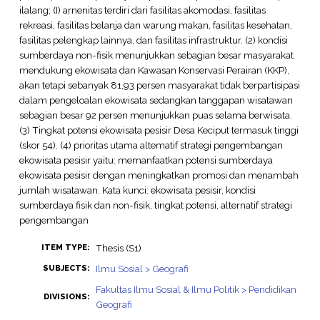
ilalang; (I) arnenitas terdiri dari fasilitas akomodasi, fasilitas
rekreasi, fasilitas belanja dan warung makan, fasilitas kesehatan,
fasilitas pelengkap lainnya, dan fasilitas infrastruktur. (2) kondisi
sumberdaya non-fisik menunjukkan sebagian besar masyarakat
mendukung ekowisata dan Kawasan Konservasi Perairan (KKP),
akan tetapi sebanyak 81,93 persen masyarakat tidak berpartisipasi
dalam pengeloalan ekowisata sedangkan tanggapan wisatawan
sebagian besar 92 persen menunjukkan puas selama berwisata.
(3) Tingkat potensi ekowisata pesisir Desa Keciput termasuk tinggi
(skor 54). (4) prioritas utama altematif strategi pengembangan
ekowisata pesisir yaitu: memanfaatkan potensi sumberdaya
ekowisata pesisir dengan meningkatkan promosi dan menambah
jumlah wisatawan. Kata kunci: ekowisata pesisir, kondisi
sumberdaya fisik dan non-fisik, tingkat potensi, alternatif strategi
pengembangan
Thesis (S1)
ITEM TYPE:
Ilmu Sosial > Geografi
SUBJECTS:
Fakultas Ilmu Sosial & Ilmu Politik > Pendidikan
DIVISIONS:
Geografi