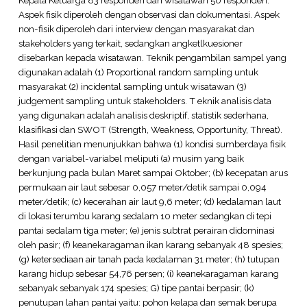
Aspek fisik diperoleh dengan observasi dan dokumentasi. Aspek
non-fisik diperoleh dari interview dengan masyarakat dan
stakeholders yang terkait, sedangkan angketlkuesioner
disebarkan kepada wisatawan. Teknik pengambilan sampel yang
digunakan adalah (1) Proportional random sampling untuk
masyarakat (2) incidental sampling untuk wisatawan (3)
judgement sampling untuk stakeholders. T eknik analisis data
yang digunakan adalah analisis deskriptif, statistik sederhana,
klasifikasi dan SWOT (Strength, Weakness, Opportunity, Threat).
Hasil penelitian menunjukkan bahwa (1) kondisi sumberdaya fisik
dengan variabel-variabel meliputi (a) musim yang baik
berkunjung pada bulan Maret sampai Oktober; (b) kecepatan arus
permukaan air laut sebesar 0,057 meter/detik sampai 0,094
meter/detik; (c) kecerahan air laut 9,6 meter; (d) kedalaman laut
di lokasi terumbu karang sedalam 10 meter sedangkan di tepi
pantai sedalam tiga meter; (e) jenis subtrat perairan didominasi
oleh pasir; (f) keanekaragaman ikan karang sebanyak 48 spesies;
(g) ketersediaan air tanah pada kedalaman 31 meter; (h) tutupan
karang hidup sebesar 54,76 persen; (i) keanekaragaman karang
sebanyak sebanyak 174 spesies; G) tipe pantai berpasir; (k)
penutupan lahan pantai yaitu: pohon kelapa dan semak berupa