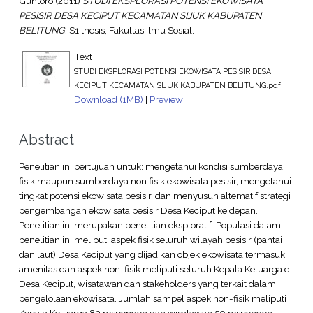
Guntoro
(2011)
STUDI EKSPLORASI POTENSI EKOWISATA
PESISIR DESA KECIPUT KECAMATAN SIJUK KABUPATEN
BELITUNG.
S1 thesis, Fakultas Ilmu Sosial.
Text
STUDI EKSPLORASI POTENSI EKOWISATA PESISIR DESA
KECIPUT KECAMATAN SIJUK KABUPATEN BELITUNG.pdf
Download (1MB)
|
Preview
Abstract
Penelitian ini bertujuan untuk: mengetahui kondisi sumberdaya
fisik maupun sumberdaya non fisik ekowisata pesisir, mengetahui
tingkat potensi ekowisata pesisir, dan menyusun altematif strategi
pengembangan ekowisata pesisir Desa Keciput ke depan.
Penelitian ini merupakan penelitian eksploratif. Populasi dalam
penelitian ini meliputi aspek fisik seluruh wilayah pesisir (pantai
dan laut) Desa Keciput yang dijadikan objek ekowisata termasuk
amenitas dan aspek non-fisik meliputi seluruh Kepala Keluarga di
Desa Keciput, wisatawan dan stakeholders yang terkait dalam
pengelolaan ekowisata. Jumlah sampel aspek non-fisik meliputi
Kepala Keluarga 83 responden dan wisatawan 50 responden.