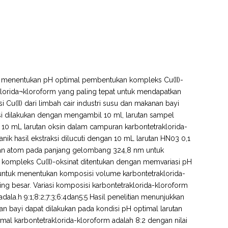
 (1) menentukan pH optimal pembentukan kompleks Cu(II)-
klorida¬kloroform yang paling tepat untuk mendapatkan
i Cu(II) dari limbah cair industri susu dan makanan bayi
ksi dilakukan dengan mengambil 10 ml, larutan sampel
0 mL larutan oksin dalam campuran karbontetraklorida-
nik hasil ekstraksi dilucuti dengan 10 mL larutan HN03 0,1
apan atom pada panjang gelombang 324,8 nm untuk
n kompleks Cu(II)-oksinat ditentukan dengan memvariasi pH
isi untuk menentukan komposisi volume karbontetraklorida-
ling besar. Variasi komposisi karbontetraklorida-kloroform
ala.h 9:1;8:2;7:3;6:4dan5:5 Hasil penelitian menunjukkan
an bayi dapat dilakukan pada kondisi pH optimal larutan
imal karbontetraklorida-kloroform adalah 8:2 dengan nilai