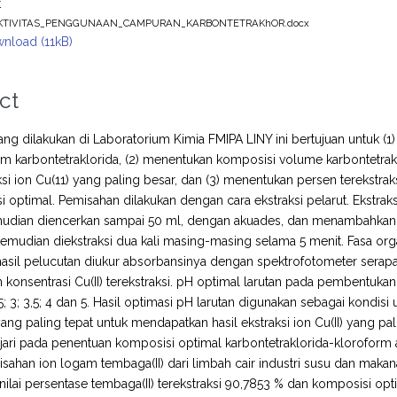
t
KTIVITAS_PENGGUNAAN_CAMPURAN_KARBONTETRAKhOR.docx
nload (11kB)
ct
yang dilakukan di Laboratorium Kimia FMIPA LINY ini bertujuan untuk
am karbontetraklorida, (2) menentukan komposisi volume karbontetra
aksi ion Cu(11) yang paling besar, dan (3) menentukan persen terekstraks
i optimal. Pemisahan dilakukan dengan cara ekstraksi pelarut. Ekstra
mudian diencerkan sampai 50 ml, dengan akuades, dan menambahkan 1
emudian diekstraksi dua kali masing-masing selama 5 menit. Fasa orga
r hasil pelucutan diukur absorbansinya dengan spektrofotometer ser
konsentrasi Cu(II) terekstraksi. pH optimal larutan pada pembentuka
2,5; 3; 3,5; 4 dan 5. Hasil optimasi pH larutan digunakan sebagai kond
ang paling tepat untuk mendapatkan hasil ekstraksi ion Cu(II) yang pa
jari pada penentuan komposisi optimal karbontetraklorida-kloroform ad
ahan ion logam tembaga(II) dari limbah cair industri susu dan makan
nilai persentase tembaga(II) terekstraksi 90,7853 % dan komposisi opt