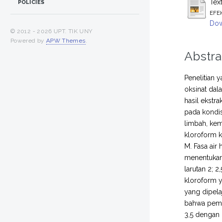
Tex
POLICIES
EFE
Dow
© 2012 -
2026 UPT. TIK UNY
Powered by
APW Themes
.
Abstra
Penelitian 
oksinat dal
hasil ekstr
pada kondis
limbah, ke
kloroform k
M. Fasa ai
menentukan 
larutan 2; 
kloroform y
yang dipela
bahwa pemis
3,5 dengan 