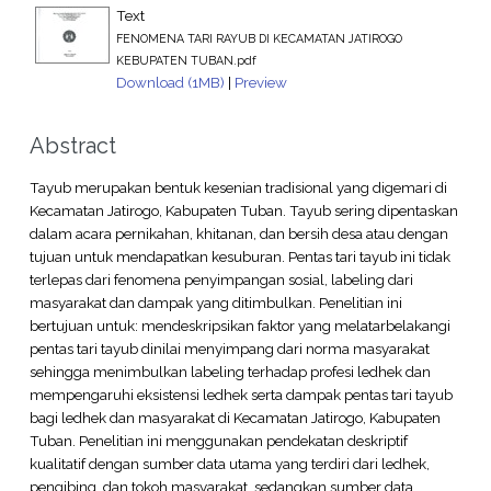
Text
FENOMENA TARI RAYUB DI KECAMATAN JATIROGO
KEBUPATEN TUBAN.pdf
Download (1MB)
|
Preview
Abstract
Tayub merupakan bentuk kesenian tradisional yang digemari di
Kecamatan Jatirogo, Kabupaten Tuban. Tayub sering dipentaskan
dalam acara pernikahan, khitanan, dan bersih desa atau dengan
tujuan untuk mendapatkan kesuburan. Pentas tari tayub ini tidak
terlepas dari fenomena penyimpangan sosial, labeling dari
masyarakat dan dampak yang ditimbulkan. Penelitian ini
bertujuan untuk: mendeskripsikan faktor yang melatarbelakangi
pentas tari tayub dinilai menyimpang dari norma masyarakat
sehingga menimbulkan labeling terhadap profesi ledhek dan
mempengaruhi eksistensi ledhek serta dampak pentas tari tayub
bagi ledhek dan masyarakat di Kecamatan Jatirogo, Kabupaten
Tuban. Penelitian ini menggunakan pendekatan deskriptif
kualitatif dengan sumber data utama yang terdiri dari ledhek,
pengibing, dan tokoh masyarakat. sedangkan sumber data