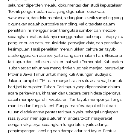
sekunder diperoleh melalui dokumentasi dan studi kepustakaan.
Teknik pengumpulan data yang digunakan: observasi,
wawancara, dan dokumentasi, sedangkan teknik sampling yang
digunakan adalah purposive sampling. Validitas data dalam
penelitian ini menggunakan triangulasi sumber dan metode,
sedangkan analisis datanya menggunakan beberapa tahap yaitu
pengumpulan data, reduksi data, penyajian data, dan penarikan
kesimpulan. Hasil penelitian menunjukkan bahwa tari tayub
diselenggarakan dua sesi yaitu siang dan malam hari. Eksistensi
tari tayub dan ledhek masih terlihat yaitu Pemerintah Kabupaten
Tuban setiap tahunnya mengirlmkan ledhek menjadi perwakilan
Provinsi Jawa Timur untuk mengikuti Anjungan Budaya di
Jakarta, tampil di TMII dan menjadi salah satu acara wajib untuk
hari jadi Kabupaten Tuban. Tari tayub yang dipentaskan dalam
acara perkawinan, khitanan dan upacara bersih desa dipercaya
dapat mempengaruhi kesuburan. Tari tayub mempunyai fungsi
manifest dan fungsi latent. Fungsi manifest dapat dilihat dari
tujuan diadak:annya pentas tari tayub yaitu sebagai ungkapan
rasa syukur, menjaga silaturahmi antara tokoh masyarakat
dengan rakyatnya, sedangkan fungsi latent yaitu adanya
penyimpangan, labeling dan dampak dari tari tayub. Bentuk-