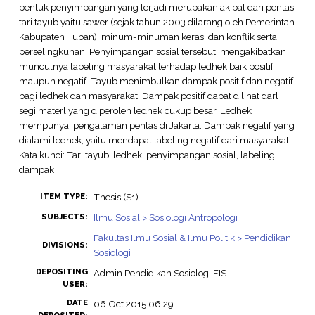
bentuk penyimpangan yang terjadi merupakan akibat dari pentas
tari tayub yaitu sawer (sejak tahun 2003 dilarang oleh Pemerintah
Kabupaten Tuban), minum-minuman keras, dan konflik serta
perselingkuhan. Penyimpangan sosial tersebut, mengakibatkan
munculnya labeling masyarakat terhadap ledhek baik positif
maupun negatif. Tayub menimbulkan dampak positif dan negatif
bagi ledhek dan masyarakat. Dampak positif dapat dilihat darl
segi materl yang diperoleh ledhek cukup besar. Ledhek
mempunyai pengalaman pentas di Jakarta. Dampak negatif yang
dialami ledhek, yaitu mendapat labeling negatif dari masyarakat.
Kata kunci: Tari tayub, ledhek, penyimpangan sosial, labeling,
dampak
Thesis (S1)
ITEM TYPE:
Ilmu Sosial > Sosiologi Antropologi
SUBJECTS:
Fakultas Ilmu Sosial & Ilmu Politik > Pendidikan
DIVISIONS:
Sosiologi
DEPOSITING
Admin Pendidikan Sosiologi FIS
USER:
DATE
06 Oct 2015 06:29