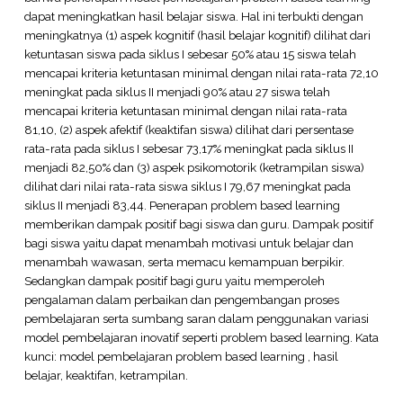
dapat meningkatkan hasil belajar siswa. Hal ini terbukti dengan
meningkatnya (1) aspek kognitif (hasil belajar kognitif) dilihat dari
ketuntasan siswa pada siklus I sebesar 50% atau 15 siswa telah
mencapai kriteria ketuntasan minimal dengan nilai rata-rata 72,10
meningkat pada siklus II menjadi 90% atau 27 siswa telah
mencapai kriteria ketuntasan minimal dengan nilai rata-rata
81,10, (2) aspek afektif (keaktifan siswa) dilihat dari persentase
rata-rata pada siklus I sebesar 73,17% meningkat pada siklus II
menjadi 82,50% dan (3) aspek psikomotorik (ketrampilan siswa)
dilihat dari nilai rata-rata siswa siklus I 79,67 meningkat pada
siklus II menjadi 83,44. Penerapan problem based learning
memberikan dampak positif bagi siswa dan guru. Dampak positif
bagi siswa yaitu dapat menambah motivasi untuk belajar dan
menambah wawasan, serta memacu kemampuan berpikir.
Sedangkan dampak positif bagi guru yaitu memperoleh
pengalaman dalam perbaikan dan pengembangan proses
pembelajaran serta sumbang saran dalam penggunakan variasi
model pembelajaran inovatif seperti problem based learning. Kata
kunci: model pembelajaran problem based learning , hasil
belajar, keaktifan, ketrampilan.