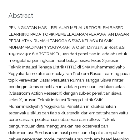
Abstract
PENINGKATAN HASIL BELAJAR MELALUI PROBLEM BASED
LEARNING PADA TOPIK PEMBELAJARAN PERAWATAN DASAR
PERALATAN RUMAH TANGGA SISWA KELAS X DI SMK
MUHAMMADIYAH 3 YOGYAKARTA Oleh: Dimas Nur Rosit S.S
10501244016 ABSTRAK Tujuan dari penelitian ini adalah untuk
mengetahui peningkatan hasil belajar siswa kelas X jurusan
Teknik Instalasi Tenaga Listrik (TITL) di SMK Muhammadiyah 3
Yogyakarta melalui pembelajaran Problem Based Learning pada
topik Perawatan Dasar Peralatan Rumah Tangga Siswa materi
pendingin. Jenis penelitian ini adalah penelitian tindakan kelas
(Classroom Action Research) dengan subjek penelitian siswa
kelas X jurusan Teknik Instalasi Tenaga Listrik SMK
Muhammadiyah 3 Yogyakarta. Penelitian ini dilaksanakan
sebanyak 2 siklus dan tiap siklus terdiri dari empat tahapan yaitu
perencanaan, pelaksanaan, observasi dan refleksi. Teknik
pengumpulan data menggunakan: tes, observasi dan
dokumentasi. Berdasarkan hasil penelitian, dapat disimpulkan
bahwa penerapan model pembelajaran problem based learning