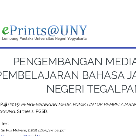
PENGEMBANGAN MEDIA
PEMBELAJARAN BAHASA JAW
NEGERI TEGALP
 Puji
(2015)
PENGEMBANGAN MEDIA KOMIK UNTUK PEMBELAJARAN BA
GGUNG.
S1 thesis, PGSD.
Text
Sri Puji Mulyani_11108241085_Skripsi.pdf