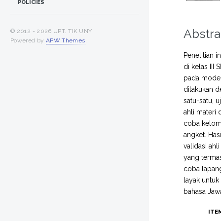
POLICIES
Abstra
© 2012 -
2026 UPT. TIK UNY
Powered by
APW Themes
.
Penelitian 
di kelas II
pada model 
dilakukan d
satu-satu, 
ahli materi 
coba kelomp
angket. Has
validasi ah
yang termas
coba lapang
layak untu
bahasa Jaw
ITE