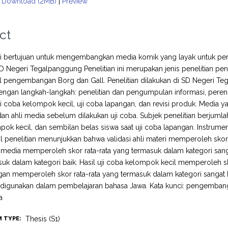
Download (2MB)
|
Preview
ct
ini bertujuan untuk mengembangkan media komik yang layak untuk pe
I SD Negeri Tegalpanggung Penelitian ini merupakan jenis penelitia
pengembangan Borg dan Gall. Penelitian dilakukan di SD Negeri Teg
engan langkah-langkah: penelitian dan pengumpulan informasi, pere
uji coba kelompok kecil, uji coba lapangan, dan revisi produk. Media
dan ahli media sebelum dilakukan uji coba. Subjek penelitian berjumlah 
ok kecil, dan sembilan belas siswa saat uji coba lapangan. Instru
il penelitian menunjukkan bahwa validasi ahli materi memperoleh skor 
li media memperoleh skor rata-rata yang termasuk dalam kategori sanga
uk dalam kategori baik. Hasil uji coba kelompok kecil memperoleh sko
an memperoleh skor rata-rata yang termasuk dalam kategori sangat ba
k digunakan dalam pembelajaran bahasa Jawa. Kata kunci: pengembang
a
Thesis (S1)
M TYPE: