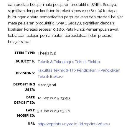
dan prestasi belajar mata pelajaran produktif di SMK 1 Sedayu,
signifikan dengan koefisien korelasi sebesar 0,180; (4) terdapat
hubungan antara pemanfaatan perpustakaan dan prestasi belajar
mata pelajaran produktif di SMK 1 Sedayu, signifikan dengan
koefisien korelasi sebesar 0,286. Kata kunci: Kemampuan awal,
kebiasaan belajar, pemanfaatan perpustakaan, dan prestasi
belajar siswa
Thesis (S1)
ITEM TYPE:
Teknik & Teknologi > Teknik Elektro
SUBJECTS:
Fakultas Teknik (FT) > Pendidikan > Pendidikan
DIVISIONS:
Teknik Elektro
DEPOSITING
Margiyanti
USER:
DATE
14 Sep 2015 03:49
DEPOSITED:
LAST
30 Jan 2019 03:28
MODIFIED:
http://eprints.uny.ac.id/id/eprint/26200
URI: