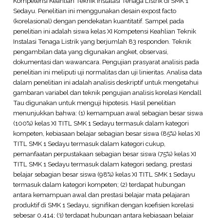
Kompetensi Keahlian Teknik Instalasi Tenaga Listrik di SMK 1
Sedayu. Penelitian ini menggunakan desain expost facto
(korelasional) dengan pendekatan kuantitatif. Sampel pada
penelitian ini adalah siswa kelas XI Kompetensi Keahlian Teknik
Instalasi Tenaga Listrik yang berjumlah 83 responden. Teknik
pengambilan data yang digunakan angket, observasi,
dokumentasi dan wawancara. Pengujian prasyarat analisis pada
penelitian ini meliputi uji normalitas dan uji linieritas. Analisa data
dalam penelitian ini adalah analisis deskriptif untuk mengetahui
gambaran variabel dan teknik pengujian analisis korelasi Kendall
Tau digunakan untuk menguji hipotesis. Hasil penelitian
menunjukkan bahwa: (1) kemampuan awal sebagian besar siswa
(100%) kelas XI TITL SMK 1 Sedayu termasuk dalam kategori
kompeten, kebiasaan belajar sebagian besar siswa (85%) kelas XI
TITL SMK 1 Sedayu termasuk dalam kategori cukup,
pemanfaatan perpustakaan sebagian besar siswa (75%) kelas XI
TITL SMK 1 Sedayu termasuk dalam kategori sedang, prestasi
belajar sebagian besar siswa (98%) kelas XI TITL SMK 1 Sedayu
termasuk dalam kategori kompeten; (2) terdapat hubungan
antara kemampuan awal dan prestasi belajar mata pelajaran
produktif di SMK 1 Sedayu, signifikan dengan koefisien korelasi
sebesar 0,414; (3) terdapat hubungan antara kebiasaan belajar