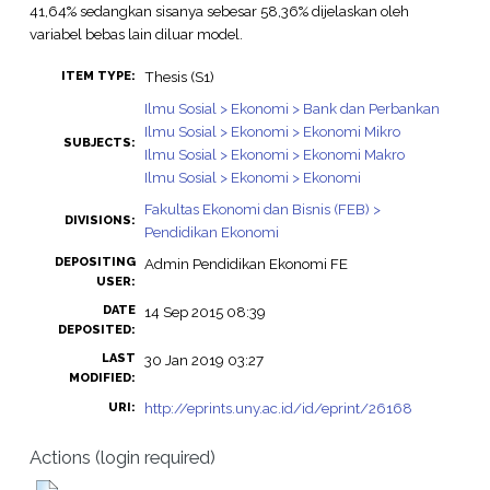
41,64% sedangkan sisanya sebesar 58,36% dijelaskan oleh
variabel bebas lain diluar model.
Thesis (S1)
ITEM TYPE:
Ilmu Sosial > Ekonomi > Bank dan Perbankan
Ilmu Sosial > Ekonomi > Ekonomi Mikro
SUBJECTS:
Ilmu Sosial > Ekonomi > Ekonomi Makro
Ilmu Sosial > Ekonomi > Ekonomi
Fakultas Ekonomi dan Bisnis (FEB) >
DIVISIONS:
Pendidikan Ekonomi
DEPOSITING
Admin Pendidikan Ekonomi FE
USER:
DATE
14 Sep 2015 08:39
DEPOSITED:
LAST
30 Jan 2019 03:27
MODIFIED:
http://eprints.uny.ac.id/id/eprint/26168
URI:
Actions (login required)