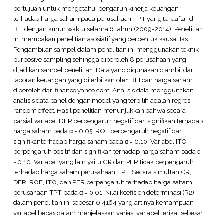
bertujuan untuk mengetahui pengaruh kinerja keuangan
terhadap harga saham pada perusahaan TPT yang terdaftar di
BEI dengan kurun waktu selama 6 tahun (2009-2014). Penelitian
ini merupakan penelitian asosiatif yang berbentuk kausalitas.
Pengambilan sampel dalam penelitian ini menggunakan teknik
purposive sampling sehingga diperoleh 8 perusahaan yang
dijadikan sampel penelitian. Data yang digunakan diambil dari
laporan keuangan yang diterbitkan oleh BEI dan harga saham
diperoleh dari finance.yahoo.com. Analisis data menggunakan
analisis data panel dengan model yang terpilih adalah regresi
random effect. Hasil penelitian menunjukkan bahwa secara
parsial variabel DER berpengaruh negatif dan signifikan terhadap
harga saham pada α = 0,05. ROE berpengaruh negatif dan
signifikanterhadap harga saham pada α = 0,10. Variabel ITO
berpengaruh positif dan signifikan terhadap harga saham pada α
= 0,10. Variabel yang lain yaitu CR dan PER tidak berpengaruh
terhadap harga saham perusahaan TPT. Secara simultan CR,
DER, ROE, ITO, dan PER berpengaruh terhadap harga saham
perusahaan TPT pada α = 0,01. Nilai koefisien determinasi (R2)
dalam penelitian ini sebesar 0,4164 yang artinya kemampuan
variabel bebas dalam menjelaskan variasi variabel terikat sebesar