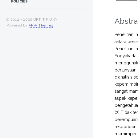
POLICIES
Abstra
© 2012 -
2026 UPT. TIK UNY
Powered by
APW Themes
.
Penelitian 
antara per
Penelitian 
Yogyakarta 
menggunaka
pertanyaan 
dianalisis s
kepemimpin
sangat mam
aspek kepem
pengetahuan
(2) Tidak t
perempuan, 
responden 
memimpin 