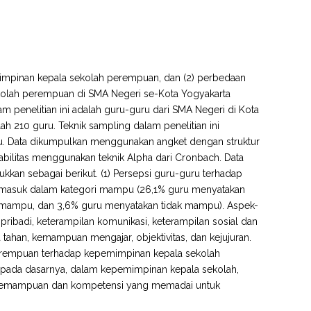
emimpinan kepala sekolah perempuan, dan (2) perbedaan
ekolah perempuan di SMA Negeri se-Kota Yogyakarta
lam penelitian ini adalah guru-guru dari SMA Negeri di Kota
 210 guru. Teknik sampling dalam penelitian ini
. Data dikumpulkan menggunakan angket dengan struktur
liabilitas menggunakan teknik Alpha dari Cronbach. Data
njukkan sebagai berikut. (1) Persepsi guru-guru terhadap
rmasuk dalam kategori mampu (26,1% guru menyatakan
mampu, dan 3,6% guru menyatakan tidak mampu). Aspek-
ribadi, keterampilan komunikasi, keterampilan sosial dan
 tahan, kemampuan mengajar, objektivitas, dan kejujuran.
n perempuan terhadap kepemimpinan kepala sekolah
wa pada dasarnya, dalam kepemimpinan kepala sekolah,
i kemampuan dan kompetensi yang memadai untuk