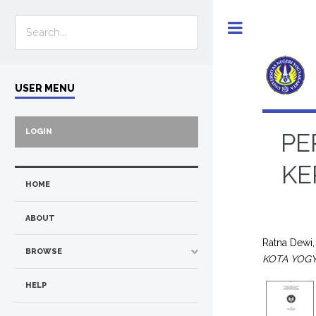
Toggle
USER MENU
LOGIN
PE
KE
HOME
ABOUT
Ratna Dewi,
BROWSE
KOTA YOGY
HELP