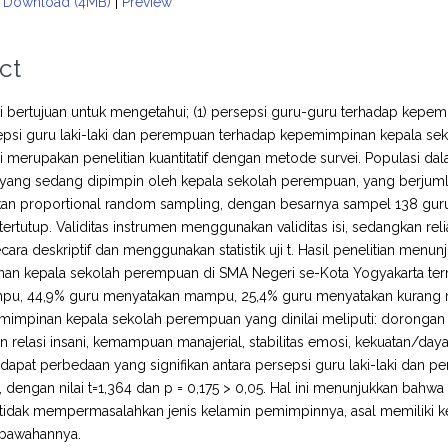
Download (4MB)
|
Preview
ct
ini bertujuan untuk mengetahui; (1) persepsi guru-guru terhadap kep
sepsi guru laki-laki dan perempuan terhadap kepemimpinan kepala s
ini merupakan penelitian kuantitatif dengan metode survei. Populasi da
yang sedang dipimpin oleh kepala sekolah perempuan, yang berjumlah
n proportional random sampling, dengan besarnya sampel 138 guru
tertutup. Validitas instrumen menggunakan validitas isi, sedangkan re
ecara deskriptif dan menggunakan statistik uji t. Hasil penelitian menu
an kepala sekolah perempuan di SMA Negeri se-Kota Yogyakarta te
pu, 44,9% guru menyatakan mampu, 25,4% guru menyatakan kurang 
impinan kepala sekolah perempuan yang dinilai meliputi: dorongan p
 relasi insani, kemampuan manajerial, stabilitas emosi, kekuatan/daya
erdapat perbedaan yang signifikan antara persepsi guru laki-laki da
dengan nilai t=1,364 dan p = 0,175 > 0,05. Hal ini menunjukkan bah
tidak mempermasalahkan jenis kelamin pemimpinnya, asal memilik
bawahannya.