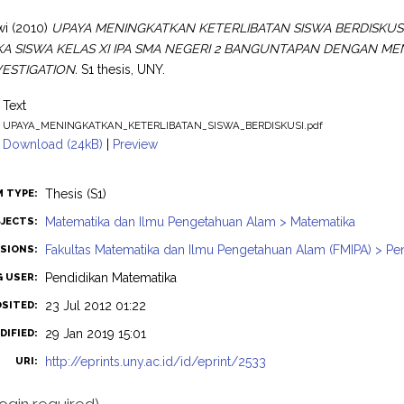
wi
(2010)
UPAYA MENINGKATKAN KETERLIBATAN SISWA BERDISKU
A SISWA KELAS XI IPA SMA NEGERI 2 BANGUNTAPAN DENGAN 
ESTIGATION.
S1 thesis, UNY.
Text
UPAYA_MENINGKATKAN_KETERLIBATAN_SISWA_BERDISKUSI.pdf
Download (24kB)
|
Preview
Thesis (S1)
M TYPE:
Matematika dan Ilmu Pengetahuan Alam > Matematika
JECTS:
Fakultas Matematika dan Ilmu Pengetahuan Alam (FMIPA) > Pe
ISIONS:
Pendidikan Matematika
G USER:
23 Jul 2012 01:22
OSITED:
29 Jan 2019 15:01
DIFIED:
http://eprints.uny.ac.id/id/eprint/2533
URI: