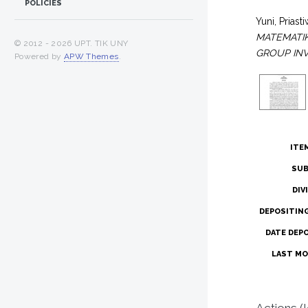
POLICIES
Yuni, Priasti
MATEMATIK
© 2012 -
2026 UPT. TIK UNY
GROUP INV
Powered by
APW Themes
.
ITE
SUB
DIV
DEPOSITIN
DATE DEP
LAST MO