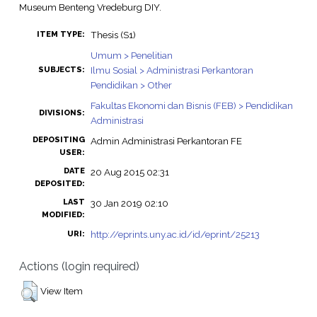
Museum Benteng Vredeburg DIY.
Thesis (S1)
ITEM TYPE:
Umum > Penelitian
Ilmu Sosial > Administrasi Perkantoran
SUBJECTS:
Pendidikan > Other
Fakultas Ekonomi dan Bisnis (FEB) > Pendidikan
DIVISIONS:
Administrasi
DEPOSITING
Admin Administrasi Perkantoran FE
USER:
DATE
20 Aug 2015 02:31
DEPOSITED:
LAST
30 Jan 2019 02:10
MODIFIED:
http://eprints.uny.ac.id/id/eprint/25213
URI:
Actions (login required)
View Item